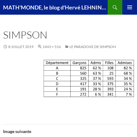
Recherche
MATH'MONDE, le blog d'Hervé LEHNING, agrégé de mathématiques
ALLER
MENU
AU
PRINCI
CONTENU
SIMPSON
8 JUILLET 2019
1443 × 516
LE PARADOXE DE SIMPSON
Image suivante