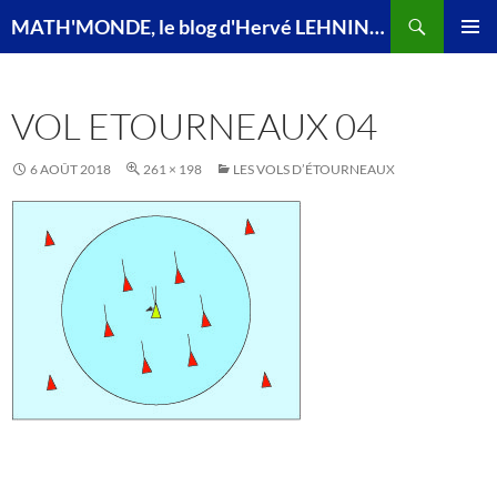
Recherche
MATH'MONDE, le blog d'Hervé LEHNING, agrégé de mathématiques
ALLER
MENU
AU
PRINCI
CONTENU
VOL ETOURNEAUX 04
6 AOÛT 2018
261 × 198
LES VOLS D’ÉTOURNEAUX