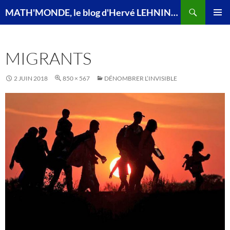
Recherche
MATH'MONDE, le blog d'Hervé LEHNING, agrégé de mathématiques
ALLER
MENU
AU
PRINCI
CONTENU
MIGRANTS
2 JUIN 2018
850 × 567
DÉNOMBRER L’INVISIBLE