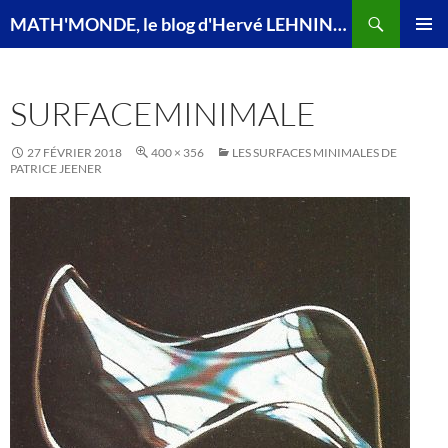
Recherche
MATH'MONDE, le blog d'Hervé LEHNING, agrégé de mathématiques
ALLER
MENU
AU
PRINCI
CONTENU
SURFACEMINIMALE
27 FÉVRIER 2018
400 × 356
LES SURFACES MINIMALES DE
PATRICE JEENER