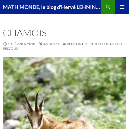
Recherche
MATH'MONDE, le blog d'Hervé LEHNING, agrégé de mathématiques
ALLER
MENU
AU
PRINCI
CONTENU
CHAMOIS
13 FÉVRIER 2018
460 × 690
RENCONTRE EN DESCENDANT DU
PELVOUX