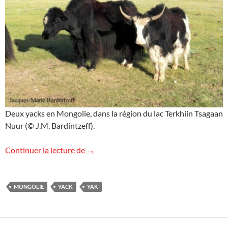
Deux yacks en Mongolie, dans la région du lac Terkhiin Tsagaan
Nuur (© J.M. Bardintzeff).
Yacks en Mongolie
Continuer la lecture de
→
MONGOLIE
YACK
YAK