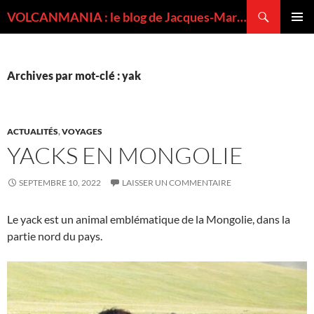
Recherche
VOLCANMANIA : le blog de Jacques-Marie BARDINTZEFF, volcanologue
ALLER
MENU
AU
PRINCI
CONTENU
Archives par mot-clé : yak
ACTUALITÉS
,
VOYAGES
YACKS EN MONGOLIE
SEPTEMBRE 10, 2022
LAISSER UN COMMENTAIRE
Le yack est un animal emblématique de la Mongolie, dans la
partie nord du pays.