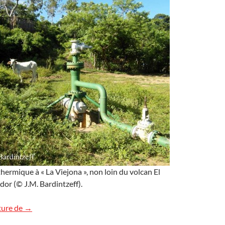
thermique à « La Viejona », non loin du volcan El
dor (© J.M. Bardintzeff).
La vache et la géothermie !
ture de
→