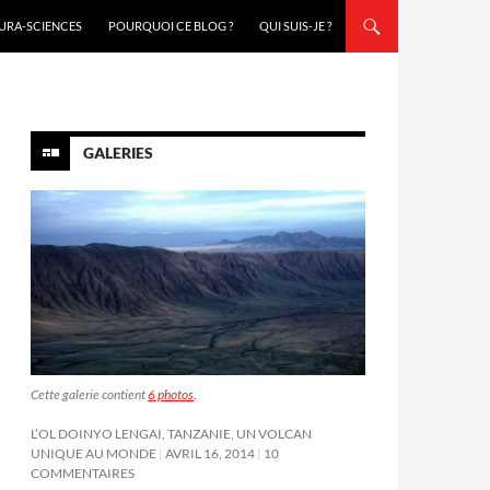
URA-SCIENCES
POURQUOI CE BLOG ?
QUI SUIS-JE ?
GALERIES
Cette galerie contient
6 photos
.
L’OL DOINYO LENGAI, TANZANIE, UN VOLCAN
UNIQUE AU MONDE
AVRIL 16, 2014
10
COMMENTAIRES