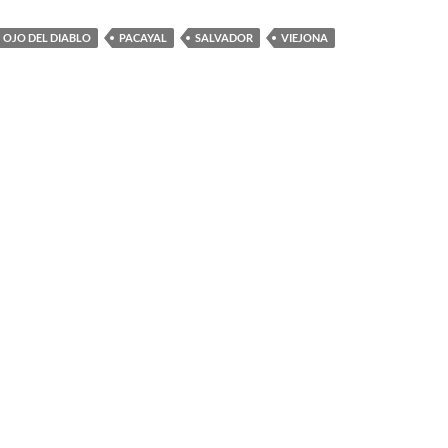
OJO DEL DIABLO
PACAYAL
SALVADOR
VIEJONA