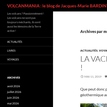
Recherche
VOLCANMANIA : le blog de Jacques-Marie BARDINT
Les volcans ? Passionnément !
Les volcans ne sont pas
toujours méchants, ils sont
aussi les témoins de la Terre
active !
Archives par mo
ACTUALITÉS
ACTUALITÉS
,
VOYA
LIVRES
LA VAC
VOYAGES
!
MAI 11, 2019
ARCHIVES
août 2026
Que peut donc pe
juillet 2026
géothermique au
juin 2026
mai 2026