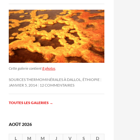
Cette galerie contient
8 photos
.
SOURCES THERMOMINÉRALES À DALLOL, ÉTHIOPIE
JANVIER 5, 2014
12 COMMENTAIRES
TOUTES LES GALERIES
→
AOÛT 2026
L
M
M
J
V
S
D