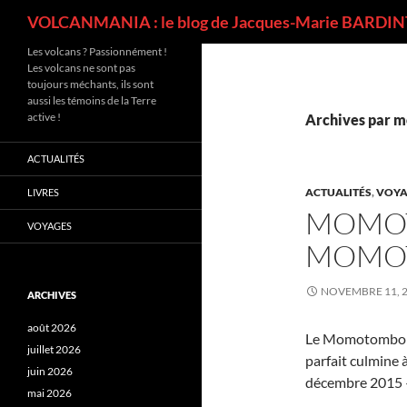
Recherche
VOLCANMANIA : le blog de Jacques-Marie BARDINT
Les volcans ? Passionnément !
Les volcans ne sont pas
toujours méchants, ils sont
aussi les témoins de la Terre
active !
Archives par mo
ACTUALITÉS
ACTUALITÉS
,
VOYA
LIVRES
MOMO
VOYAGES
MOMO
NOVEMBRE 11, 
ARCHIVES
août 2026
Le Momotombo e
juillet 2026
parfait culmine 
juin 2026
décembre 2015 –
mai 2026