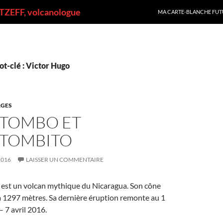
ALLER AU CONTENU
ZEFF, volcanologue
MA CARTE-BLANCHE FUT
t-clé : Victor Hugo
GES
TOMBO ET
TOMBITO
2016
LAISSER UN COMMENTAIRE
st un volcan mythique du Nicaragua. Son cône
à 1297 mètres. Sa dernière éruption remonte au 1
 7 avril 2016.