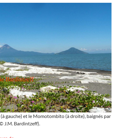
 gauche) et le Momotombito (à droite), baignés par
© J.M. Bardintzeff).
Momotombo et Momotombito