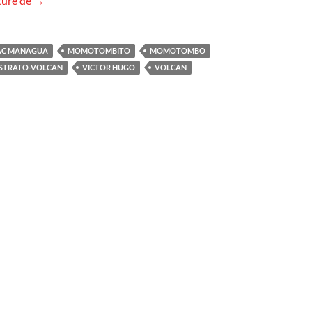
ture de
→
AC MANAGUA
MOMOTOMBITO
MOMOTOMBO
STRATO-VOLCAN
VICTOR HUGO
VOLCAN