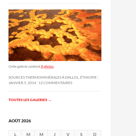
Cette galerie contient
8 photos
.
SOURCES THERMOMINÉRALES À DALLOL, ÉTHIOPIE
JANVIER 5, 2014
12 COMMENTAIRES
TOUTES LES GALERIES
→
AOÛT 2026
L
M
M
J
V
S
D