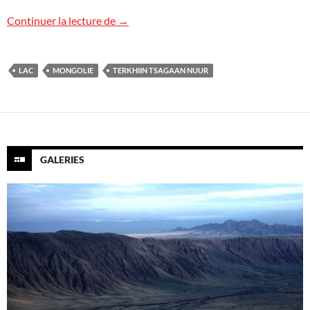
Lac Terkhiin Tsagaan Nuur, Mongolie
Continuer la lecture de
→
LAC
MONGOLIE
TERKHIIN TSAGAAN NUUR
GALERIES