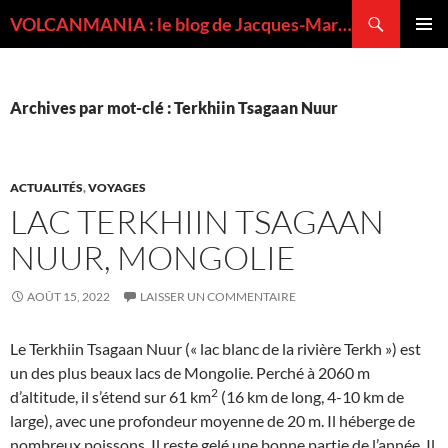
Recherche
VOLCANMANIA : le blog de Jacques-Marie BARDINTZEFF, volcanologue
ALLER
MENU
AU
PRINCI
CONTENU
Archives par mot-clé : Terkhiin Tsagaan Nuur
ACTUALITÉS
,
VOYAGES
LAC TERKHIIN TSAGAAN
NUUR, MONGOLIE
AOÛT 15, 2022
LAISSER UN COMMENTAIRE
Le Terkhiin Tsagaan Nuur (« lac blanc de la rivière Terkh ») est
un des plus beaux lacs de Mongolie. Perché à 2060 m
2
d’altitude, il s’étend sur 61 km
(16 km de long, 4-10 km de
large), avec une profondeur moyenne de 20 m. Il héberge de
nombreux poissons. Il reste gelé une bonne partie de l’année. Il