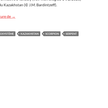
du Kazakhstan (© J.M. Bardintzeff).
Des animaux plutôt accueillants au Kazakhstan !
ture de
→
COSYSTÈME
KAZAKHSTAN
SCORPION
SERPENT