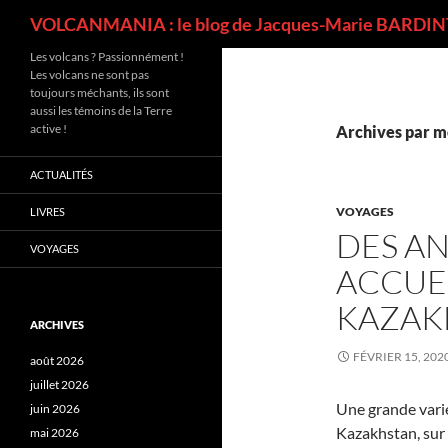
Recherche
VOLCANMANIA : le blog de Jacques-Marie BARDINT
Les volcans ? Passionnément !
Les volcans ne sont pas
toujours méchants, ils sont
aussi les témoins de la Terre
active !
Archives par mo
ACTUALITÉS
VOYAGES
LIVRES
DES A
VOYAGES
ACCUE
KAZAK
ARCHIVES
FÉVRIER 15, 202
août 2026
juillet 2026
Une grande varié
juin 2026
Kazakhstan, sur 
mai 2026