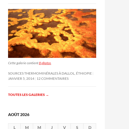
Cette galerie contient
8 photos
.
SOURCES THERMOMINÉRALES À DALLOL, ÉTHIOPIE
JANVIER 5, 2014
12 COMMENTAIRES
TOUTES LES GALERIES
→
AOÛT 2026
L
M
M
J
V
S
D