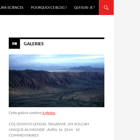
URA-SCIENCES
POURQUOI CE BLOG ?
QUI SUIS-JE ?
GALERIES
Cette galerie contient
6 photos
.
L’OL DOINYO LENGAI, TANZANIE, UN VOLCAN
UNIQUE AU MONDE
AVRIL 16, 2014
10
COMMENTAIRES