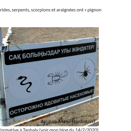
rides, serpents, scorpions et araignées ont « pignon
formative à Tanbaly (voir mon blog du 14/2/2020)