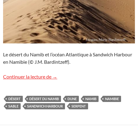
Le désert du Namib et l’océan Atlantique à Sandwich Harbour
en Namibie (© J.M. Bardintzeff).
Sandwich Harbour, Namibie (suite)
Continuer la lecture de
→
DÉSERT
DÉSERT DU NAMIB
DUNE
NAMIB
NAMIBIE
SABLE
SANDWICH HARBOUR
SERPENT