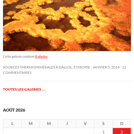
Cette galerie contient
8 photos
.
SOURCES THERMOMINÉRALES À DALLOL, ÉTHIOPIE
JANVIER 5, 2014
12
COMMENTAIRES
TOUTES LES GALERIES
→
AOÛT 2026
L
M
M
J
V
S
D
1
2