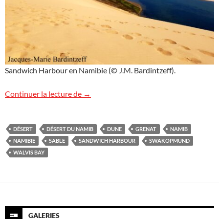
Sandwich Harbour en Namibie (© J.M. Bardintzeff).
Sandwich Harbour, Namibie
Continuer la lecture de
→
DÉSERT
DÉSERT DU NAMIB
DUNE
GRENAT
NAMIB
NAMIBIE
SABLE
SANDWICH HARBOUR
SWAKOPMUND
WALVIS BAY
GALERIES