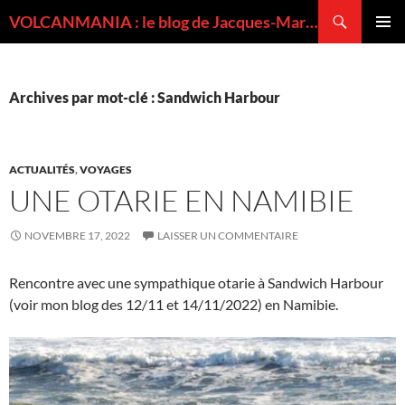
Recherche
VOLCANMANIA : le blog de Jacques-Marie BARDINTZEFF, volcanologue
ALLER
MENU
AU
PRINCI
CONTENU
Archives par mot-clé : Sandwich Harbour
ACTUALITÉS
,
VOYAGES
UNE OTARIE EN NAMIBIE
NOVEMBRE 17, 2022
LAISSER UN COMMENTAIRE
Rencontre avec une sympathique otarie à Sandwich Harbour
(voir mon blog des 12/11 et 14/11/2022) en Namibie.