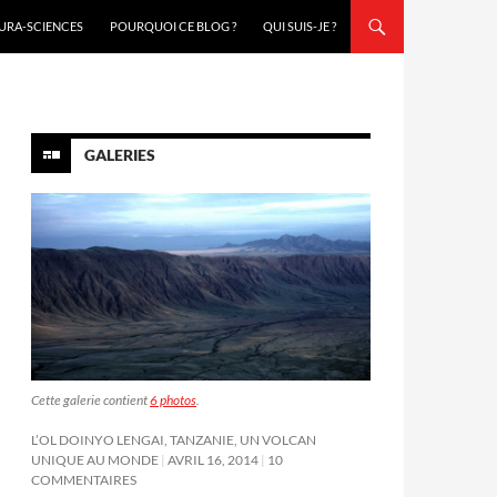
URA-SCIENCES
POURQUOI CE BLOG ?
QUI SUIS-JE ?
GALERIES
Cette galerie contient
6 photos
.
L’OL DOINYO LENGAI, TANZANIE, UN VOLCAN
UNIQUE AU MONDE
AVRIL 16, 2014
10
COMMENTAIRES