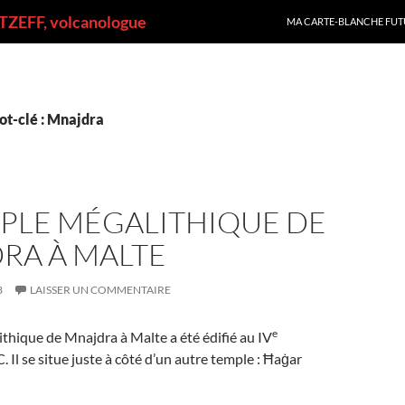
ALLER AU CONTENU
ZEFF, volcanologue
MA CARTE-BLANCHE FUT
ot-clé : Mnajdra
MPLE MÉGALITHIQUE DE
RA À MALTE
3
LAISSER UN COMMENTAIRE
e
thique de Mnajdra à Malte a été édifié au IV
-C. Il se situe juste à côté d’un autre temple : Ħaġar