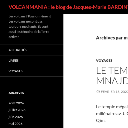
Recherche
VOLCANMANIA : le blog de Jacques-Marie BARDINT
Les volcans ? Passionnément !
Les volcans ne sont pas
toujours méchants, ils sont
aussi les témoins de la Terre
active !
Archives par m
ACTUALITÉS
VOYAGES
LIVRES
LE TE
VOYAGES
MNAJD
FÉVRIER 13, 202
ARCHIVES
août 2026
Le temple mégali
juillet 2026
millénaire av. J.
juin 2026
Qim.
mai 2026