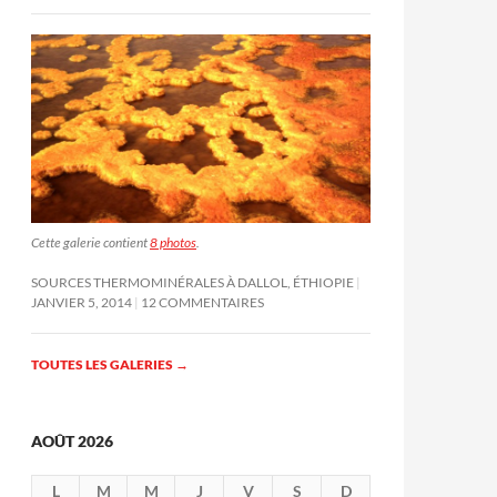
Cette galerie contient
8 photos
.
SOURCES THERMOMINÉRALES À DALLOL, ÉTHIOPIE
JANVIER 5, 2014
12 COMMENTAIRES
TOUTES LES GALERIES
→
AOÛT 2026
L
M
M
J
V
S
D