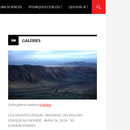
URA-SCIENCES
POURQUOI CE BLOG ?
QUI SUIS-JE ?
GALERIES
Cette galerie contient
6 photos
.
L’OL DOINYO LENGAI, TANZANIE, UN VOLCAN
UNIQUE AU MONDE
AVRIL 16, 2014
10
COMMENTAIRES