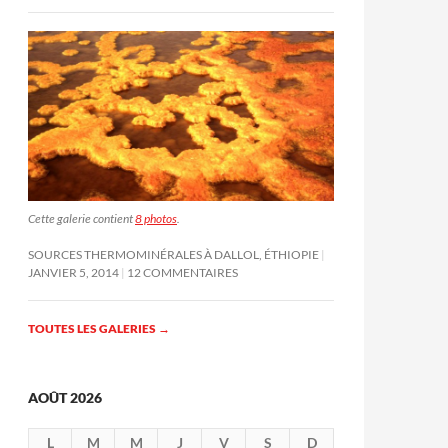
Cette galerie contient
8 photos
.
SOURCES THERMOMINÉRALES À DALLOL, ÉTHIOPIE
JANVIER 5, 2014
12 COMMENTAIRES
TOUTES LES GALERIES
→
AOÛT 2026
L
M
M
J
V
S
D