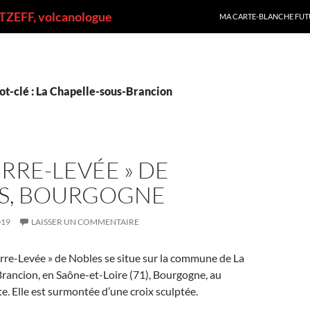
ALLER AU CONTENU
ZEFF, volcanologue
MA CARTE-BLANCHE FUT
ot-clé : La Chapelle-sous-Brancion
IERRE-LEVÉE » DE
S, BOURGOGNE
019
LAISSER UN COMMENTAIRE
erre-Levée » de Nobles se situe sur la commune de La
rancion, en Saône-et-Loire (71), Bourgogne, au
te. Elle est surmontée d’une croix sculptée.