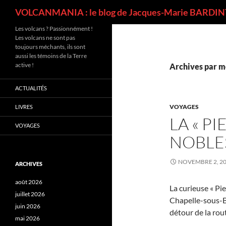
Recherche
VOLCANMANIA : le blog de Jacques-Marie BARDINT
Les volcans ? Passionnément !
Les volcans ne sont pas
toujours méchants, ils sont
aussi les témoins de la Terre
active !
Archives par m
ACTUALITÉS
VOYAGES
LIVRES
LA « P
VOYAGES
NOBLE
NOVEMBRE 2, 2
ARCHIVES
août 2026
La curieuse « Pi
juillet 2026
Chapelle-sous-B
juin 2026
détour de la rou
mai 2026