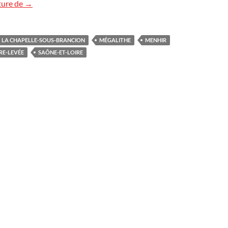
La « Pierre-Levée » de Nobles, Bourgogne
ture de
→
LA CHAPELLE-SOUS-BRANCION
MÉGALITHE
MENHIR
RE-LEVÉE
SAÔNE-ET-LOIRE