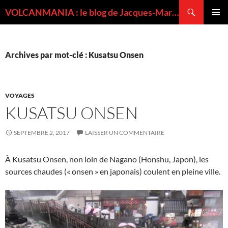
Recherche
VOLCANMANIA : le blog de Jacques-Marie BARDINTZEFF, volcanologue
ALLER
MENU
AU
PRINCI
CONTENU
Archives par mot-clé : Kusatsu Onsen
VOYAGES
KUSATSU ONSEN
SEPTEMBRE 2, 2017
LAISSER UN COMMENTAIRE
À Kusatsu Onsen, non loin de Nagano (Honshu, Japon), les
sources chaudes (« onsen » en japonais) coulent en pleine ville.