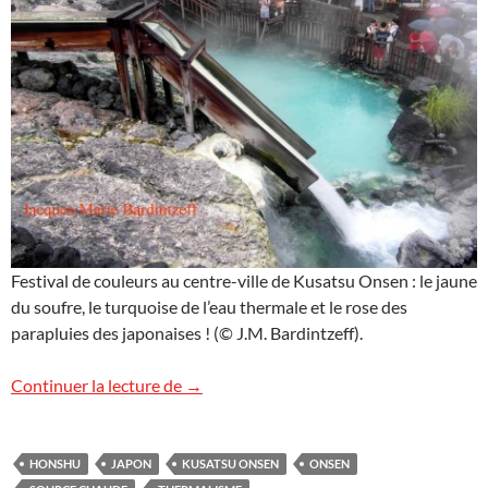
Festival de couleurs au centre-ville de Kusatsu Onsen : le jaune
du soufre, le turquoise de l’eau thermale et le rose des
parapluies des japonaises ! (© J.M. Bardintzeff).
Kusatsu Onsen
Continuer la lecture de
→
HONSHU
JAPON
KUSATSU ONSEN
ONSEN