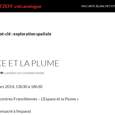
ALLER AU CONTENU
ZEFF, volcanologue
MA CARTE-BLANCHE FUT
t-clé : exploration spatiale
CE ET LA PLUME
LAISSER UN COMMENTAIRE
rs 2014, 13h30 à 18h30
ontres Franciliennes – L’Espace et la Plume »
onsacré à l’espace)