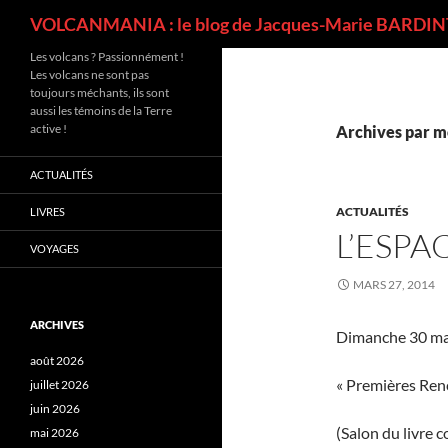
Recherche
VOLCANMANIA : le blog de Jacques-Marie BARDINT
Les volcans ? Passionnément !
Les volcans ne sont pas
toujours méchants, ils sont
aussi les témoins de la Terre
active !
Archives par mo
ACTUALITÉS
ACTUALITÉS
LIVRES
L’ESPA
VOYAGES
MARS 27, 2014
ARCHIVES
Dimanche 30 ma
août 2026
« Premières Renc
juillet 2026
juin 2026
(Salon du livre c
mai 2026