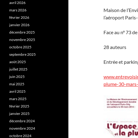
avril 2026
Maison de l’Env
mars 2026
l’aéroport Paris
février 2026
janvier 2026
Face au n° 73 d
décembre 2025
novembre 2025
28 auteurs
octobre 2025
septembre 2025
Entrée et parkin
août 2025
juillet 2025
www.entrevoisi
juin 2025
plume-30-mars-
mai 2025
avril 2025
mars 2025
février 2025
janvier 2025
décembre 2024
novembre 2024
octobre 2024