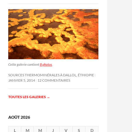
Cette galerie contient
8 photos
.
SOURCES THERMOMINÉRALES À DALLOL, ÉTHIOPIE
JANVIER 5, 2014
12 COMMENTAIRES
TOUTES LES GALERIES
→
AOÛT 2026
L
M
M
J
V
S
D