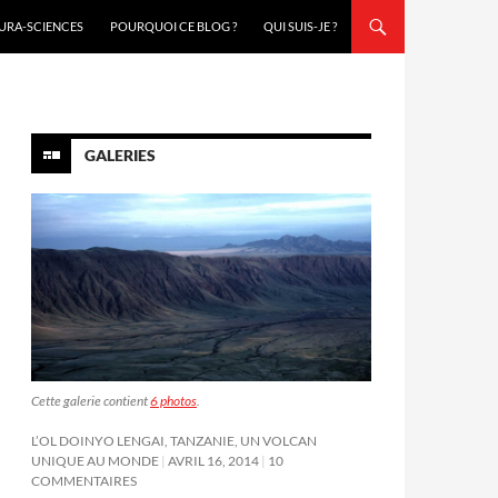
URA-SCIENCES
POURQUOI CE BLOG ?
QUI SUIS-JE ?
GALERIES
Cette galerie contient
6 photos
.
L’OL DOINYO LENGAI, TANZANIE, UN VOLCAN
UNIQUE AU MONDE
AVRIL 16, 2014
10
COMMENTAIRES