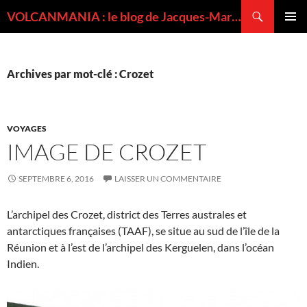
Recherche
VOLCANMANIA : le blog de Jacques-Marie BARDINTZEFF, volcanologue
ALLER
MENU
AU
PRINCI
CONTENU
Archives par mot-clé : Crozet
VOYAGES
IMAGE DE CROZET
SEPTEMBRE 6, 2016
LAISSER UN COMMENTAIRE
L’archipel des Crozet, district des Terres australes et
antarctiques françaises (TAAF), se situe au sud de l’île de la
Réunion et à l’est de l’archipel des Kerguelen, dans l’océan
Indien.