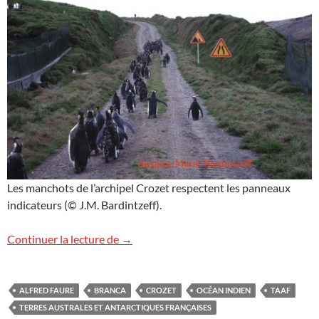
Les manchots de l’archipel Crozet respectent les panneaux
indicateurs (© J.M. Bardintzeff).
Image de Crozet
Continuer la lecture de
→
ALFRED FAURE
BRANCA
CROZET
OCÉAN INDIEN
TAAF
TERRES AUSTRALES ET ANTARCTIQUES FRANÇAISES