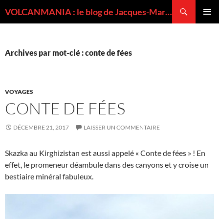
Recherche
VOLCANMANIA : le blog de Jacques-Marie BARDINTZEFF, volcanologue
ALLER
MENU
AU
PRINCI
CONTENU
Archives par mot-clé : conte de fées
VOYAGES
CONTE DE FÉES
DÉCEMBRE 21, 2017
LAISSER UN COMMENTAIRE
Skazka au Kirghizistan est aussi appelé « Conte de fées » ! En
effet, le promeneur déambule dans des canyons et y croise un
bestiaire minéral fabuleux.