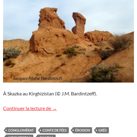
À Skazka au Kirghizistan (© J.M. Bardintzeff).
Conte de fées
Continuer la lecture de
→
CONGLOMÉRAT
CONTE DE FÉES
ÉROSION
GRÈS