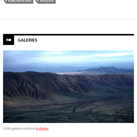
KIRGHIZISTAN
SKAZKA
GALERIES
Cette galerie contient
6 photos
.