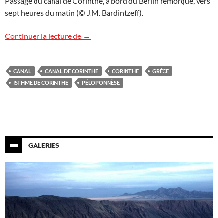
Passage du canal de Corinthe, à bord du Berlin remorqué, vers
sept heures du matin (© J.M. Bardintzeff).
Le canal de Corinthe
Continuer la lecture de
→
CANAL
CANAL DE CORINTHE
CORINTHE
GRÈCE
ISTHME DE CORINTHE
PÉLOPONNÈSE
GALERIES