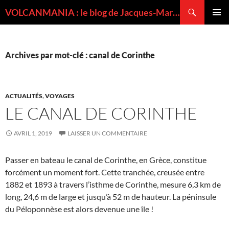
Recherche
VOLCANMANIA : le blog de Jacques-Marie BARDINTZEFF, volcanologue
ALLER
MENU
AU
PRINCI
CONTENU
Archives par mot-clé : canal de Corinthe
ACTUALITÉS
,
VOYAGES
LE CANAL DE CORINTHE
AVRIL 1, 2019
LAISSER UN COMMENTAIRE
Passer en bateau le canal de Corinthe, en Grèce, constitue
forcément un moment fort. Cette tranchée, creusée entre
1882 et 1893 à travers l’isthme de Corinthe, mesure 6,3 km de
long, 24,6 m de large et jusqu’à 52 m de hauteur. La péninsule
du Péloponnèse est alors devenue une île !