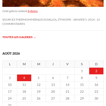
Cette galerie contient
8 photos
.
SOURCES THERMOMINÉRALES À DALLOL, ÉTHIOPIE
JANVIER 5, 2014
12
COMMENTAIRES
TOUTES LES GALERIES
→
AOÛT 2026
L
M
M
J
V
S
D
1
2
3
4
5
6
7
8
9
10
11
12
13
14
15
16
17
18
19
20
21
22
23
24
25
26
27
28
29
30
31