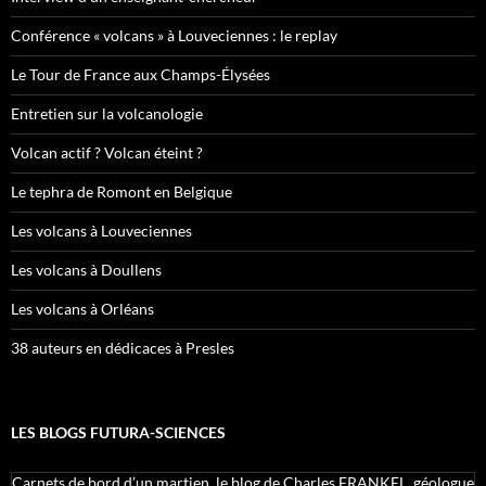
Conférence « volcans » à Louveciennes : le replay
Le Tour de France aux Champs-Élysées
Entretien sur la volcanologie
Volcan actif ? Volcan éteint ?
Le tephra de Romont en Belgique
Les volcans à Louveciennes
Les volcans à Doullens
Les volcans à Orléans
38 auteurs en dédicaces à Presles
LES BLOGS FUTURA-SCIENCES
Carnets de bord d’un martien, le blog de Charles FRANKEL, géologue