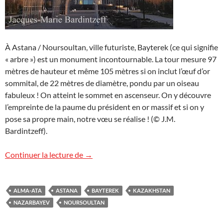
À Astana / Noursoultan, ville futuriste, Bayterek (ce qui signifie
« arbre ») est un monument incontournable. La tour mesure 97
mètres de hauteur et même 105 mètres si on inclut l’œuf d’or
sommital, de 22 mètres de diamètre, pondu par un oiseau
fabuleux ! On atteint le sommet en ascenseur. On y découvre
l’empreinte de la paume du président en or massif et si on y
pose sa propre main, notre vœu se réalise ! (© J.M.
Bardintzeff).
La capitale du Kazakhstan
Continuer la lecture de
→
ALMA-ATA
ASTANA
BAYTEREK
KAZAKHSTAN
NAZARBAYEV
NOURSOULTAN