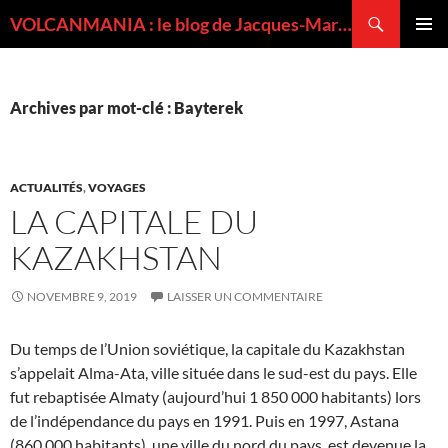
Recherche
VOLCANMANIA : le blog de Jacques-Marie BARDINTZEFF, volcanologue
ALLER
MENU
AU
PRINCI
CONTENU
Archives par mot-clé : Bayterek
ACTUALITÉS
,
VOYAGES
LA CAPITALE DU
KAZAKHSTAN
NOVEMBRE 9, 2019
LAISSER UN COMMENTAIRE
Du temps de l’Union soviétique, la capitale du Kazakhstan
s’appelait Alma-Ata, ville située dans le sud-est du pays. Elle
fut rebaptisée Almaty (aujourd’hui 1 850 000 habitants) lors
de l’indépendance du pays en 1991. Puis en 1997, Astana
(860 000 habitants), une ville du nord du pays, est devenue la