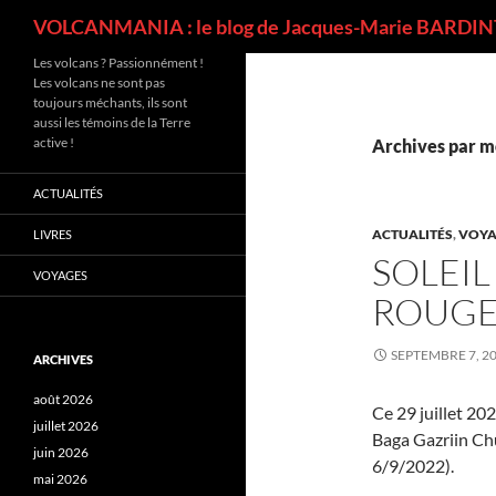
Recherche
VOLCANMANIA : le blog de Jacques-Marie BARDINT
Les volcans ? Passionnément !
Les volcans ne sont pas
toujours méchants, ils sont
aussi les témoins de la Terre
active !
Archives par mo
ACTUALITÉS
ACTUALITÉS
,
VOYA
LIVRES
SOLEI
VOYAGES
ROUGE
SEPTEMBRE 7, 2
ARCHIVES
août 2026
Ce 29 juillet 202
juillet 2026
Baga Gazriin Chu
juin 2026
6/9/2022).
mai 2026