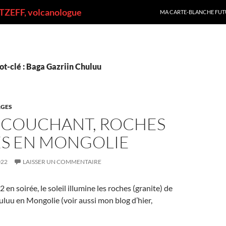
ALLER AU CONTENU
ZEFF, volcanologue
MA CARTE-BLANCHE FUT
t-clé : Baga Gazriin Chuluu
GES
L COUCHANT, ROCHES
S EN MONGOLIE
022
LAISSER UN COMMENTAIRE
2 en soirée, le soleil illumine les roches (granite) de
luu en Mongolie (voir aussi mon blog d’hier,