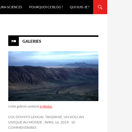
URA-SCIENCES
POURQUOI CE BLOG ?
QUI SUIS-JE ?
GALERIES
Cette galerie contient
6 photos
.
L’OL DOINYO LENGAI, TANZANIE, UN VOLCAN
UNIQUE AU MONDE
AVRIL 16, 2014
10
COMMENTAIRES