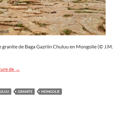
e granite de Baga Gazriin Chuluu en Mongolie (© J.M.
Granite de Baga Gazriin Chuluu, Mongolie
ture de
→
HULUU
GRANITE
MONGOLIE