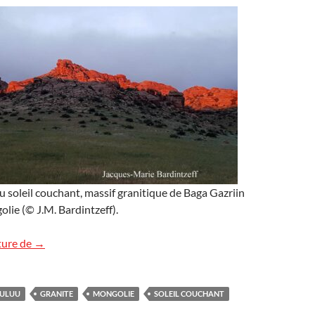
 soleil couchant, massif granitique de Baga Gazriin
ie (© J.M. Bardintzeff).
Soleil couchant, roches rouges en Mongolie
ture de
→
HULUU
GRANITE
MONGOLIE
SOLEIL COUCHANT