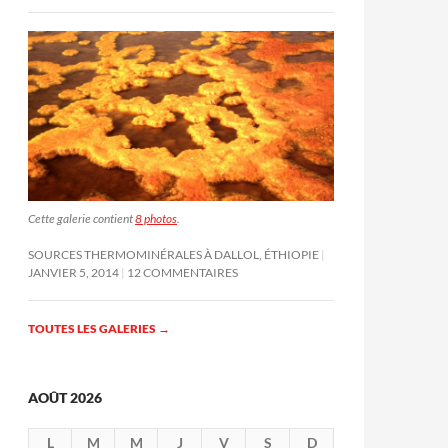
Cette galerie contient
8 photos
.
SOURCES THERMOMINÉRALES À DALLOL, ÉTHIOPIE
JANVIER 5, 2014
12 COMMENTAIRES
TOUTES LES GALERIES
→
AOÛT 2026
L
M
M
J
V
S
D