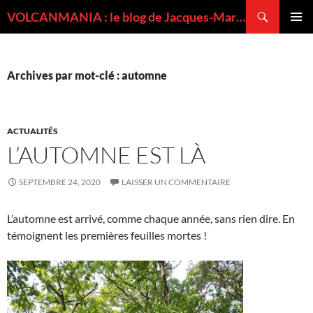
Recherche
VOLCANMANIA : le blog de Jacques-Marie BARDINTZEFF, volcanologue
ALLER
MENU
AU
PRINCI
CONTENU
Archives par mot-clé : automne
ACTUALITÉS
L’AUTOMNE EST LÀ
SEPTEMBRE 24, 2020
LAISSER UN COMMENTAIRE
L’automne est arrivé, comme chaque année, sans rien dire. En
témoignent les premières feuilles mortes !