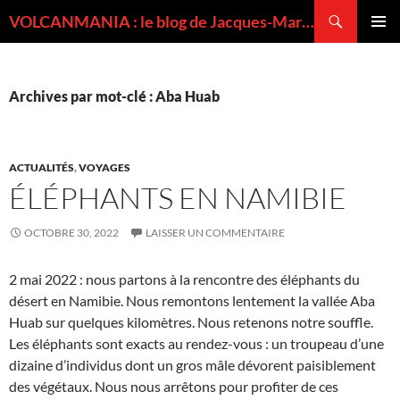
Recherche
VOLCANMANIA : le blog de Jacques-Marie BARDINTZEFF, volcanologue
ALLER
MENU
AU
PRINCI
CONTENU
Archives par mot-clé : Aba Huab
ACTUALITÉS
,
VOYAGES
ÉLÉPHANTS EN NAMIBIE
OCTOBRE 30, 2022
LAISSER UN COMMENTAIRE
2 mai 2022 : nous partons à la rencontre des éléphants du
désert en Namibie. Nous remontons lentement la vallée Aba
Huab sur quelques kilomètres. Nous retenons notre souffle.
Les éléphants sont exacts au rendez-vous : un troupeau d’une
dizaine d’individus dont un gros mâle dévorent paisiblement
des végétaux. Nous nous arrêtons pour profiter de ces