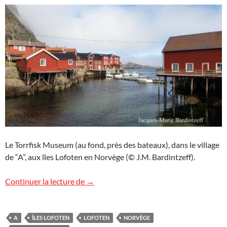
Le Torrfisk Museum (au fond, près des bateaux), dans le village
de “A”, aux îles Lofoten en Norvège (© J.M. Bardintzeff).
Le Torrfisk Museum aux îles Lofoten
Continuer la lecture de
→
A
ÎLES LOFOTEN
LOFOTEN
NORVÈGE