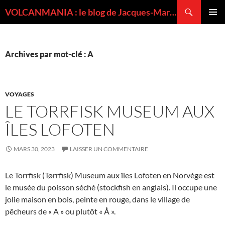
Recherche
VOLCANMANIA : le blog de Jacques-Marie BARDINTZEFF, volcanologue
ALLER
MENU
AU
PRINCI
CONTENU
Archives par mot-clé : A
VOYAGES
LE TORRFISK MUSEUM AUX
ÎLES LOFOTEN
MARS 30, 2023
LAISSER UN COMMENTAIRE
Le Torrfisk (Tørrfisk) Museum aux îles Lofoten en Norvège est
le musée du poisson séché (stockfish en anglais). Il occupe une
jolie maison en bois, peinte en rouge, dans le village de
pêcheurs de « A » ou plutôt « Å ».