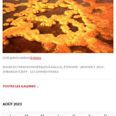
Cette galerie contient
8 photos
.
SOURCES THERMOMINÉRALES À DALLOL, ÉTHIOPIE
JANVIER 5, 2014
JMBARDINTZEFF
12 COMMENTAIRES
TOUTES LES GALERIES
→
AOÛT 2023
L
M
M
J
V
S
D