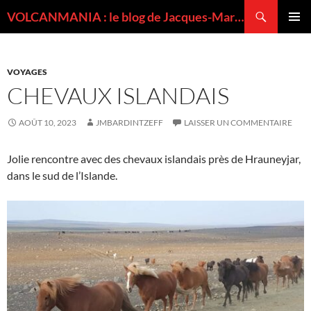
Recherche
VOLCANMANIA : le blog de Jacques-Marie BARDINTZEFF, volcanologue
ALLER
MENU
AU
PRINCI
CONTENU
VOYAGES
CHEVAUX ISLANDAIS
AOÛT 10, 2023
JMBARDINTZEFF
LAISSER UN COMMENTAIRE
Jolie rencontre avec des chevaux islandais près de Hrauneyjar,
dans le sud de l’Islande.