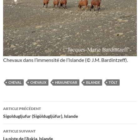
Chevaux dans l’immensité de l’Islande (© J.M. Bardintzeff).
CHEVAL
CHEVAUX
HRAUNEYJAR
ISLANDE
TÖLT
Navigation
ARTICLE PRÉCÉDENT
des
Sigoldugljufur (Sigöldugljúfur), Islande
articles
ARTICLE SUIVANT
La piste de l’Askja, Islande