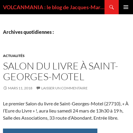
Recherche
VOLCANMANIA : le blog de Jacques-Marie BARDINTZEFF, volcanologue
ALLER
MENU
AU
PRINCI
CONTENU
Archives quotidiennes :
ACTUALITÉS
SALON DU LIVRE À SAINT-
GEORGES-MOTEL
MARS 11, 2018
LAISSER UN COMMENTAIRE
Le premier Salon du livre de Saint-Georges-Motel (27710), « À
l’Eure du Livre » !, aura lieu samedi 24 mars de 13h30 à 19 h,
Salle des Associations, 33 route d’Abondant. Entrée libre.