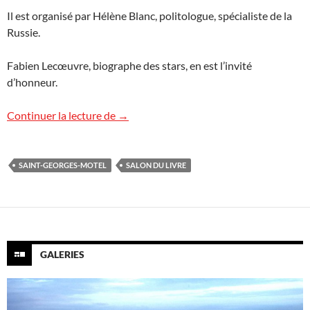
Il est organisé par Hélène Blanc, politologue, spécialiste de la
Russie.
Fabien Lecœuvre, biographe des stars, en est l’invité
d’honneur.
Salon du livre à Saint-Georges-Motel
Continuer la lecture de
→
SAINT-GEORGES-MOTEL
SALON DU LIVRE
GALERIES