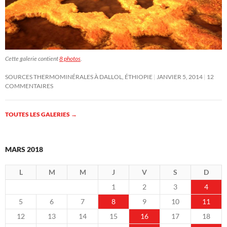
Cette galerie contient
8 photos
.
SOURCES THERMOMINÉRALES À DALLOL, ÉTHIOPIE
JANVIER 5, 2014
12
COMMENTAIRES
TOUTES LES GALERIES
→
MARS 2018
L
M
M
J
V
S
D
1
2
3
4
5
6
7
8
9
10
11
12
13
14
15
16
17
18