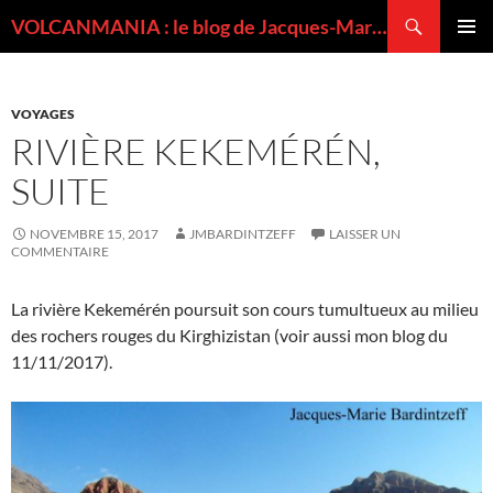
Recherche
VOLCANMANIA : le blog de Jacques-Marie BARDINTZEFF, volcanologue
ALLER
MENU
AU
PRINCI
CONTENU
VOYAGES
RIVIÈRE KEKEMÉRÉN,
SUITE
NOVEMBRE 15, 2017
JMBARDINTZEFF
LAISSER UN
COMMENTAIRE
La rivière Kekemérén poursuit son cours tumultueux au milieu
des rochers rouges du Kirghizistan (voir aussi mon blog du
11/11/2017).