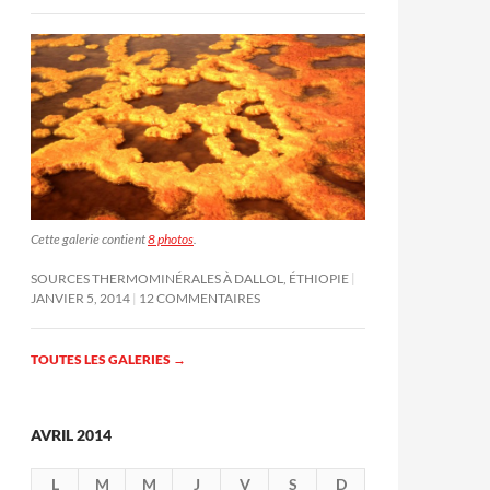
Cette galerie contient
8 photos
.
SOURCES THERMOMINÉRALES À DALLOL, ÉTHIOPIE
JANVIER 5, 2014
12 COMMENTAIRES
TOUTES LES GALERIES
→
AVRIL 2014
L
M
M
J
V
S
D