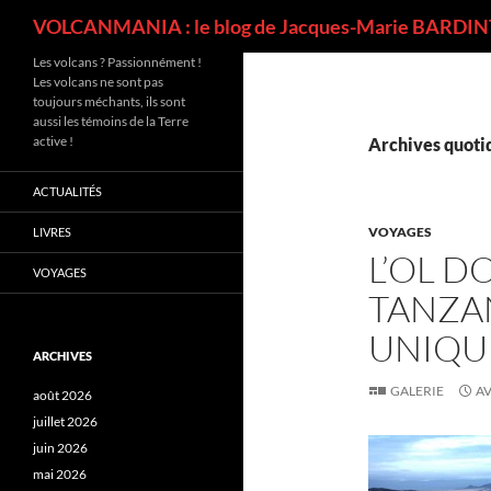
Recherche
VOLCANMANIA : le blog de Jacques-Marie BARDINT
Les volcans ? Passionnément !
Les volcans ne sont pas
toujours méchants, ils sont
aussi les témoins de la Terre
active !
Archives quotid
ACTUALITÉS
VOYAGES
LIVRES
L’OL D
VOYAGES
TANZA
UNIQU
ARCHIVES
GALERIE
AV
août 2026
juillet 2026
juin 2026
mai 2026