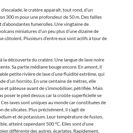
d’escalade, le cratère apparaît, tout rond, d’un
on 300 m pour une profondeur de 50 m. Des failles
nt d’abondantes fumerolles. Une vingtaine de
 volcans miniatures d’un peu plus d’une dizaine de
e côtoient. Plusieurs d’entre eux sont actifs à tour de
à la découverte du cratère. Une langue de lave noire
ente. Sa partie médiane bouge encore. En amont, il
table petite rivière de lave d’une fluidité extrême, qui
ade d’un hornito. En une centaine de mètres, elle
e et pâteuse avant de s’immobiliser, pétrifiée. Mais
s poser le pied dessus car la croûte superficielle se
. Ces laves sont uniques au monde car constituées de
 de silicates. Plus précisément, il s’agit de
odium et de potassium. Leur température de fusion,
ible, atteint cependant 500 °C. Elles sont d’une
 bien différente des autres, écarlates. Rapidement,