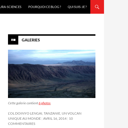
URA-SCIENCES
POURQUOI CE BLOG ?
QUI SUIS-JE ?
GALERIES
Cette galerie contient
6 photos
.
L’OL DOINYO LENGAI, TANZANIE, UN VOLCAN
UNIQUE AU MONDE
AVRIL 16, 2014
10
COMMENTAIRES