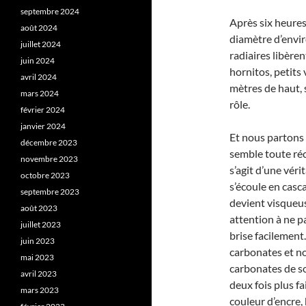
septembre 2024
Après six heures 
août 2024
diamètre d’envir
juillet 2024
radiaires libère
juin 2024
hornitos, petits
avril 2024
mètres de haut, s
mars 2024
rôle.
février 2024
janvier 2024
Et nous partons 
décembre 2023
semble toute réc
novembre 2023
s’agit d’une véri
octobre 2023
s’écoule en casc
septembre 2023
devient visqueus
août 2023
attention à ne pa
juillet 2023
brise facilement
juin 2023
carbonates et non
mai 2023
carbonates de s
avril 2023
deux fois plus fa
mars 2023
couleur d’encre,