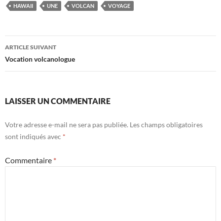
HAWAII
UNE
VOLCAN
VOYAGE
Navigation
ARTICLE SUIVANT
des
Vocation volcanologue
articles
LAISSER UN COMMENTAIRE
Votre adresse e-mail ne sera pas publiée.
Les champs obligatoires
sont indiqués avec
*
Commentaire
*