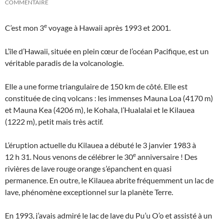
COMMENTAIRE
e
C’est mon 3
voyage à Hawaii après 1993 et 2001.
L’île d’Hawaii, située en plein cœur de l’océan Pacifique, est un
véritable paradis de la volcanologie.
Elle a une forme triangulaire de 150 km de côté. Elle est
constituée de cinq volcans : les immenses Mauna Loa (4170 m)
et Mauna Kea (4206 m), le Kohala, l’Hualalai et le Kilauea
(1222 m), petit mais très actif.
L’éruption actuelle du Kilauea a débuté le 3 janvier 1983 à
e
12 h 31. Nous venons de célébrer le 30
anniversaire ! Des
rivières de lave rouge orange s’épanchent en quasi
permanence. En outre, le Kilauea abrite fréquemment un lac de
lave, phénomène exceptionnel sur la planète Terre.
En 1993, j’avais admiré le lac de lave du Pu’u O’o et assisté à un