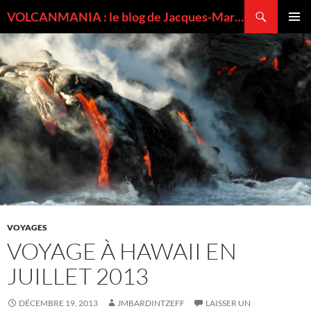
Recherche
VOLCANMANIA : le blog de Jacques-Marie BARDINTZEFF, volcanologue
ALLER
MENU
AU
PRINCI
CONTENU
VOYAGES
VOYAGE À HAWAII EN
JUILLET 2013
DÉCEMBRE 19, 2013
JMBARDINTZEFF
LAISSER UN