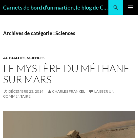
Recherche
Carnets de bord d’un martien, le blog de Charles FRANKEL, géologue
ALLER
MENU
AU
PRINCI
CONTENU
Archives de catégorie : Sciences
ACTUALITÉS
,
SCIENCES
LE MYSTÈRE DU MÉTHANE
SUR MARS
DÉCEMBRE 23, 2014
CHARLES FRANKEL
LAISSER UN
COMMENTAIRE