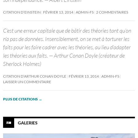
CITATION D’EINSTEIN
FÉVRIER 13, 2014
ADMIN-FS
2 COMMENTAIRES
C’est une erreur capitale que de bâtir des théories tant qu’on
n’a pas de données. Insensiblement, on se met à torturer les
faits pour les faire cadrer avec les théories, au lieu d’adapter
les théories aux faits. — Arthur Conan Doyle (créateur de
Sherlock Holmes)
CITATION D’ARTHUR CONAN DOYLE
FÉVRIER 13, 2014
ADMIN-FS
LAISSER UN COMMENTAIRE
PLUS DE CITATIONS
→
GALERIES