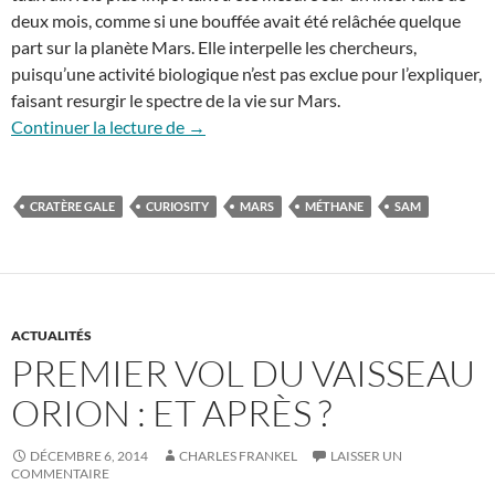
deux mois, comme si une bouffée avait été relâchée quelque
part sur la planète Mars. Elle interpelle les chercheurs,
puisqu’une activité biologique n’est pas exclue pour l’expliquer,
faisant resurgir le spectre de la vie sur Mars.
Le mystère du méthane sur Mars
Continuer la lecture de
→
CRATÈRE GALE
CURIOSITY
MARS
MÉTHANE
SAM
ACTUALITÉS
PREMIER VOL DU VAISSEAU
ORION : ET APRÈS ?
DÉCEMBRE 6, 2014
CHARLES FRANKEL
LAISSER UN
COMMENTAIRE