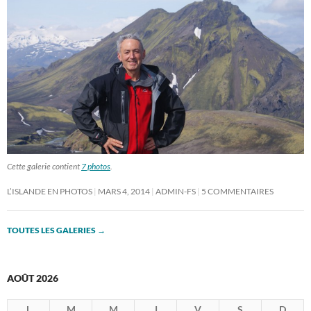
Cette galerie contient
7 photos
.
L’ISLANDE EN PHOTOS
MARS 4, 2014
ADMIN-FS
5 COMMENTAIRES
TOUTES LES GALERIES
→
AOÛT 2026
L
M
M
J
V
S
D