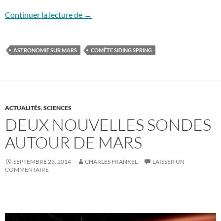
La comète qui a frôlé Mars
Continuer la lecture de
→
ASTRONOMIE SUR MARS
COMÈTE SIDING SPRING
ACTUALITÉS
,
SCIENCES
DEUX NOUVELLES SONDES
AUTOUR DE MARS
SEPTEMBRE 23, 2014
CHARLES FRANKEL
LAISSER UN
COMMENTAIRE