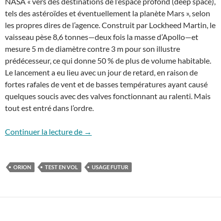
NASA « vers des destinations de l’espace profond (deep space),
tels des astéroïdes et éventuellement la planète Mars », selon
les propres dires de l’agence. Construit par Lockheed Martin, le
vaisseau pèse 8,6 tonnes—deux fois la masse d’Apollo—et
mesure 5 m de diamètre contre 3 m pour son illustre
prédécesseur, ce qui donne 50 % de plus de volume habitable.
Le lancement a eu lieu avec un jour de retard, en raison de
fortes rafales de vent et de basses températures ayant causé
quelques soucis avec des valves fonctionnant au ralenti. Mais
tout est entré dans l’ordre.
Premier vol du vaisseau Orion : et après 
Continuer la lecture de
→
ORION
TEST EN VOL
USAGE FUTUR