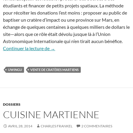
étudiants et financer de petits projets spatiaux. La méthode
pour récolter les donations l’est moins : proposer au public de
baptiser un cratère d’impact ou une province sur Mars, en
échange de quelques centaines à quelques milliers de dollars le
site—alors que ce rôle était dévolu jusque là à l’Union
Astronomique Internationale qui n’en tirait aucun bénéfice.
Vendre du vent martien
Continuer la lecture de
→
UWINGU
VENTE DE CRATÈRES MARTIENS
DOSSIERS
CUISINE MARTIENNE
AVRIL 28, 2014
CHARLES FRANKEL
2 COMMENTAIRES