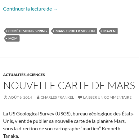
Deux nouvelles sondes autour de Mars
Continuer la lecture de
→
COMÈTE SIDING SPRING
MARS ORBITER MISSION
MAVEN
MOM
ACTUALITÉS
,
SCIENCES
NOUVELLE CARTE DE MARS
AOÛT 6, 2014
CHARLES FRANKEL
LAISSER UN COMMENTAIRE
La US Geological Survey (USGS), bureau géologique des États-
Unis, vient de publier sa nouvelle carte de la planère Mars,
sous la direction de son cartographe “martien” Kenneth
Tanaka.