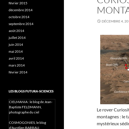
février 2015
MONT
décembre 2014
octobre 2014
DÉCEMBRE 4, 20
septembre 2014
août 2014
juillet 2014
juin 2014
mai 2014
avril 2014
mars 2014
février 2014
LES BLOGS FUTURA-SCIENCES
CIELMANIA : le blog de Jean-
Baptiste FELDMANN,
Le rover Curiosit
photographe du ciel
montagnes : le t
COSMOGONIES, le blog
mystérieux sédim
d'Aurélien BARRAU,