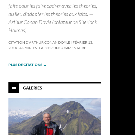
faits pour les faire cadrer avec les théories,
au lieu d’adapter les théories aux faits. —
Arthur Conan Doyle (créateur de Sherlock
Holmes)
CITATION D’ARTHUR CONAN DOYLE
FÉVRIER 13,
2014
ADMIN-FS
LAISSER UN COMMENTAIRE
PLUS DE CITATIONS
→
GALERIES