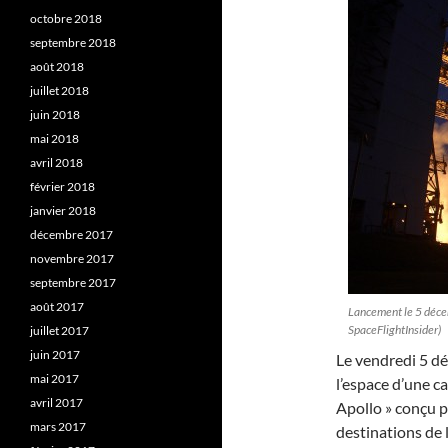
octobre 2018
septembre 2018
août 2018
juillet 2018
juin 2018
mai 2018
avril 2018
février 2018
janvier 2018
décembre 2017
novembre 2017
septembre 2017
août 2017
Lancement le 5 déce
SpaceFlightInsider)
juillet 2017
juin 2017
Le vendredi 5 d
mai 2017
l’espace d’une c
avril 2017
Apollo » conçu p
mars 2017
destinations de 