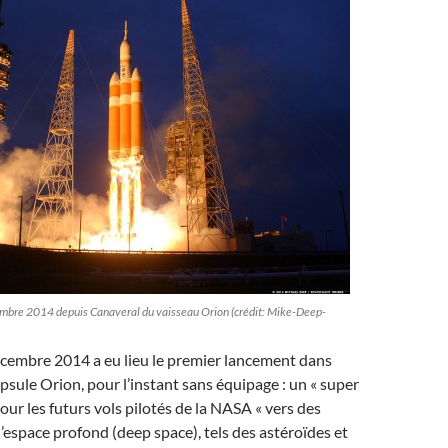
mbre 2014 depuis Canaveral du vaisseau Orion (crédit: Mike-Deep-
écembre 2014 a eu lieu le premier lancement dans
apsule Orion, pour l’instant sans équipage : un « super
our les futurs vols pilotés de la NASA « vers des
l’espace profond (deep space), tels des astéroïdes et