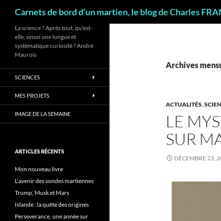
Recherche
Carnets de bord d’un martien, le blog de Charles FR
La science ? Après tout, qu’est-
elle, sinon une longue et
systématique curiosité ? André
Maurois
Archives mensu
SCIENCES
MES PROJETS
ACTUALITÉS
,
SCIE
IMAGE DE LA SEMAINE
LE MY
SUR M
ARTICLES RÉCENTS
DÉCEMBRE 23, 2
Mon nouveau livre
L’avenir des sondes martiennes
Trump, Musk et Mars
Islande : la quête des origines
Perseverance, une année sur