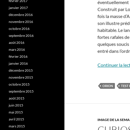
février 2017
éventuellement l
janvier 2017
Construit par L
décembre 2016
fois la masse d
novembre 2016
son illustre pré
octobre 2016
habitable. Le la
septembre 2016
fortes rafales d
août 2016
quelques soucis 
mars 2016
entré dans l’ordr
février 2016
janvier 2016
Continuer la lec
décembre 2015
novembre 2015
octobre 2015
ORION
TEST 
septembre 2015
août 2015
juin 2015
mai 2015
avril 2015
IMAGE DE LA SEMA
CURIOS
mars 2015