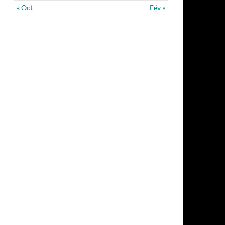
« Oct
Fév »