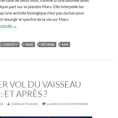
tervalle de deux mois, comme si une bouffée avait
que part sur la planète Mars. Elle interpelle les
qu’une activité biologique n’est pas exclue pour
ant resurgir le spectre de la vie sur Mars.
Le mystère du méthane sur Mars
ture de
→
CURIOSITY
MARS
MÉTHANE
SAM
R VOL DU VAISSEAU
: ET APRÈS ?
14
CHARLES FRANKEL
LAISSER UN COMMENTAIRE