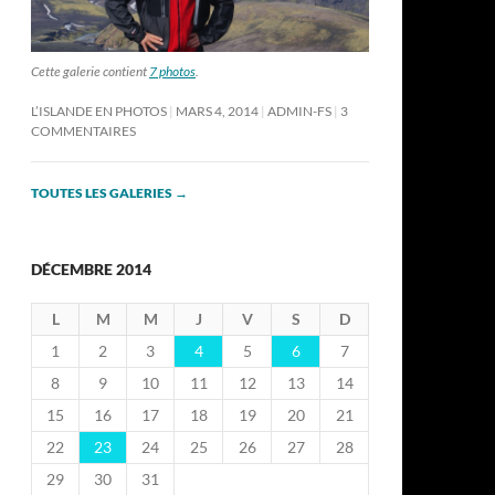
Cette galerie contient
7 photos
.
L’ISLANDE EN PHOTOS
MARS 4, 2014
ADMIN-FS
3
COMMENTAIRES
TOUTES LES GALERIES
→
DÉCEMBRE 2014
L
M
M
J
V
S
D
1
2
3
4
5
6
7
8
9
10
11
12
13
14
15
16
17
18
19
20
21
22
23
24
25
26
27
28
29
30
31