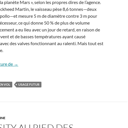
a planète Mars », selon les propres dires de l’agence.
ockheed Martin, le vaisseau pèse 8,6 tonnes—deux
’Apollo—et mesure 5 m de diamètre contre 3 m pour
décesseur, ce qui donne 50 % de plus de volume
ncement a eu lieu avec un jour de retard, en raison de
e vent et de basses températures ayant causé
avec des valves fonctionnant au ralenti. Mais tout est
e.
Premier vol du vaisseau Orion : et après ?
ture de
→
EN VOL
USAGE FUTUR
INE
ITY AU PIED DES