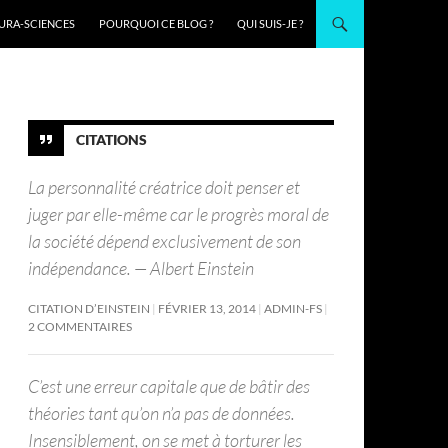
URA-SCIENCES
POURQUOI CE BLOG ?
QUI SUIS-JE ?
CITATIONS
La personnalité créatrice doit penser et
juger par elle-même car le progrès moral de
la société dépend exclusivement de son
indépendance. — Albert Einstein
CITATION D’EINSTEIN
FÉVRIER 13, 2014
ADMIN-FS
2 COMMENTAIRES
C’est une erreur capitale que de bâtir des
théories tant qu’on n’a pas de données.
Insensiblement, on se met à torturer les