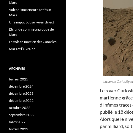
Mars
Volcanisme encore actif sur
Mars
Une impact observé en direct
L’Islande comme analogue de
Mars
Le volcan martien des Canaries
Mars et l’Ukraine
ARCHIVES
février 2025
La sonde Curiosity 
décembre 2024
Le rover Curiosi
décembre 2023
martienne grâce 
décembre 2022
d’infimes traces
octobre 2022
publié le 18 déc
septembre 2022
Alors que le ni
mars 2022
par milliard, soi
février 2022