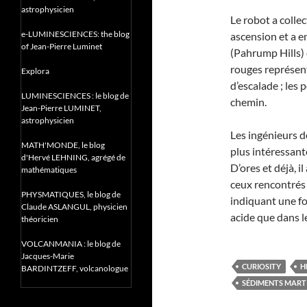
astrophysicien
Le robot a colle
e-LUMINESCIENCES: the blog
ascension et a e
of Jean-Pierre Luminet
(Pahrump Hills) 
rouges représent
Explora
d’escalade ; les 
LUMINESCIENCES : le blog de
chemin.
Jean-Pierre LUMINET,
astrophysicien
Les ingénieurs d
MATH'MONDE, le blog
plus intéressant
d'Hervé LEHNING, agrégé de
D’ores et déjà, 
mathématiques
ceux rencontrés 
PHYSMATIQUES, le blog de
indiquant une fo
Claude ASLANGUL, physicien
acide que dans le
théoricien
VOLCANMANIA : le blog de
Jacques-Marie
CURIOSITY
H
BARDINTZEFF, volcanologue
SÉDIMENTS MART