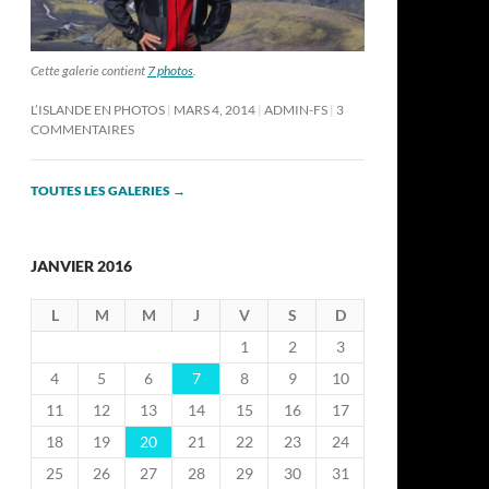
Cette galerie contient
7 photos
.
L’ISLANDE EN PHOTOS
MARS 4, 2014
ADMIN-FS
3
COMMENTAIRES
TOUTES LES GALERIES
→
JANVIER 2016
L
M
M
J
V
S
D
1
2
3
4
5
6
7
8
9
10
11
12
13
14
15
16
17
18
19
20
21
22
23
24
25
26
27
28
29
30
31