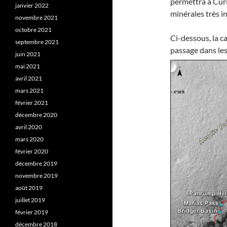
permettra à Curio
janvier 2022
minérales très i
novembre 2021
octobre 2021
Ci-dessous, la c
septembre 2021
passage dans les
juin 2021
mai 2021
avril 2021
mars 2021
février 2021
décembre 2020
avril 2020
mars 2020
février 2020
décembre 2019
novembre 2019
août 2019
juillet 2019
février 2019
décembre 2018