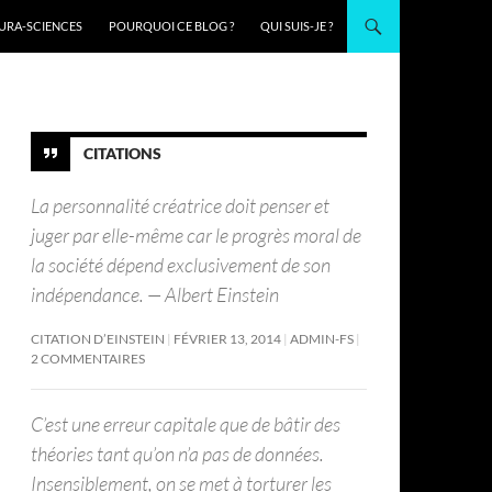
URA-SCIENCES
POURQUOI CE BLOG ?
QUI SUIS-JE ?
CITATIONS
La personnalité créatrice doit penser et
juger par elle-même car le progrès moral de
la société dépend exclusivement de son
indépendance. — Albert Einstein
CITATION D’EINSTEIN
FÉVRIER 13, 2014
ADMIN-FS
2 COMMENTAIRES
C’est une erreur capitale que de bâtir des
théories tant qu’on n’a pas de données.
Insensiblement, on se met à torturer les