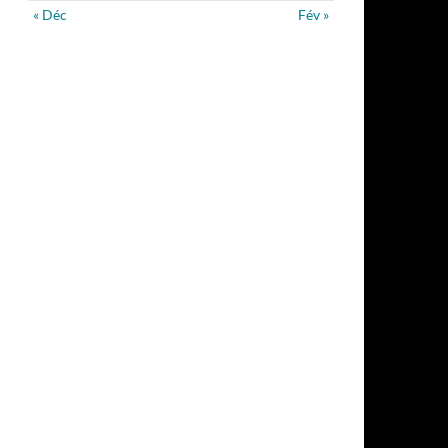
« Déc
Fév »