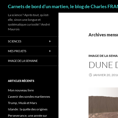
Recherche
Carnets de bord d’un martien, le blog de Charles FR
La science ? Après tout, qu’est-
elle, sinon une longue et
systématique curiosité ? André
Maurois
Archives mensu
SCIENCES
MES PROJETS
IMAGE DE LA SEMA
IMAGE DE LA SEMAINE
DUNE 
JANVIER 20, 201
ARTICLES RÉCENTS
Mon nouveau livre
L’avenir des sondes martiennes
Trump, Musk et Mars
Islande : la quête des origines
Perseverance, une année sur