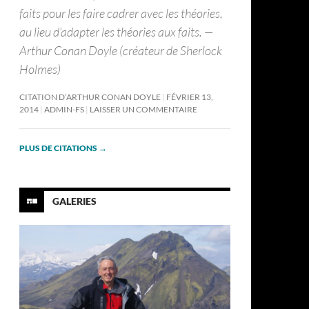
faits pour les faire cadrer avec les théories,
au lieu d’adapter les théories aux faits. —
Arthur Conan Doyle (créateur de Sherlock
Holmes)
CITATION D’ARTHUR CONAN DOYLE
FÉVRIER 13,
2014
ADMIN-FS
LAISSER UN COMMENTAIRE
PLUS DE CITATIONS
→
GALERIES