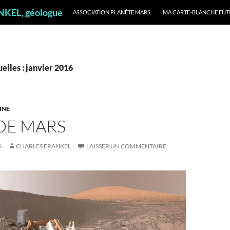
ALLER AU CONTENU
ANKEL, géologue
ASSOCIATION PLANÈTE MARS
MA CARTE-BLANCHE FUT
elles : janvier 2016
INE
DE MARS
6
CHARLES FRANKEL
LAISSER UN COMMENTAIRE