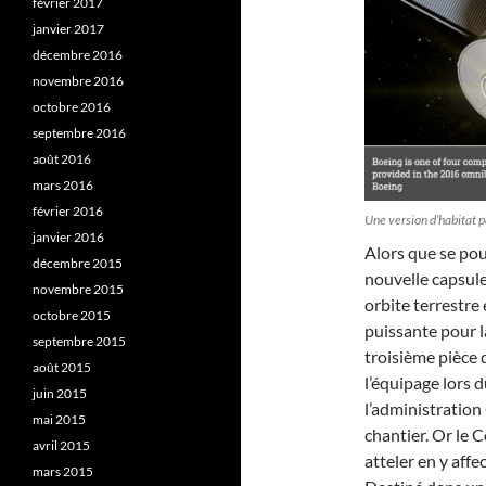
février 2017
janvier 2017
décembre 2016
novembre 2016
octobre 2016
septembre 2016
août 2016
mars 2016
février 2016
Une version d’habitat 
janvier 2016
Alors que se pou
décembre 2015
nouvelle capsule
novembre 2015
orbite terrestre 
octobre 2015
puissante pour l
septembre 2015
troisième pièce 
août 2015
l’équipage lors 
juin 2015
l’administration
mai 2015
chantier. Or le 
avril 2015
atteler en y affe
mars 2015