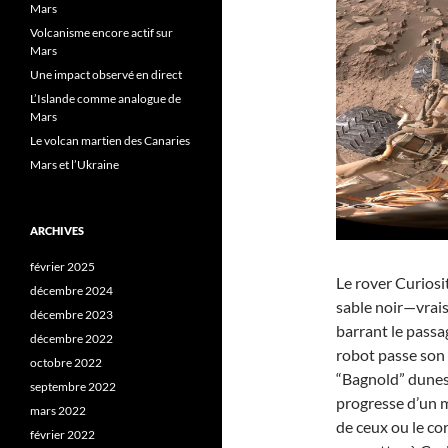
Mars
Volcanisme encore actif sur
Mars
Une impact observé en direct
L’Islande comme analogue de
Mars
Le volcan martien des Canaries
Mars et l’Ukraine
ARCHIVES
février 2025
Le rover Curiosi
décembre 2024
sable noir—vrai
décembre 2023
barrant le passag
décembre 2022
robot passe son 
octobre 2022
“Bagnold” dunes,
septembre 2022
progresse d’un m
mars 2022
de ceux ou le cor
février 2022