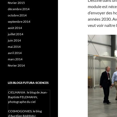
Destiné dans un 
février 2015
module est néce
décembre 2014
d’envoyer des ho
octobre 2014
années 2030. Av
septembre 2014
veut voir naître
août 2014
juillet 2014
juin 2014
mai 2014
avril 2014
mars 2014
février 2014
LES BLOGS FUTURA-SCIENCES
CIELMANIA : le blog de Jean-
Baptiste FELDMANN,
photographe du ciel
COSMOGONIES, le blog
d'Aurélien BARRAU,