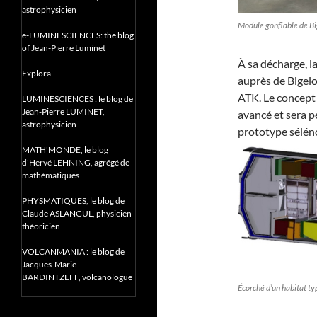
astrophysicien
Module gonflable de Bi
e-LUMINESCIENCES: the blog
of Jean-Pierre Luminet
À sa décharge, l
Explora
auprès de Bigel
ATK. Le concept 
LUMINESCIENCES : le blog de
Jean-Pierre LUMINET,
avancé et sera p
astrophysicien
prototype séléno
MATH'MONDE, le blog
d'Hervé LEHNING, agrégé de
mathématiques
PHYSMATIQUES, le blog de
Claude ASLANGUL, physicien
théoricien
VOLCANMANIA : le blog de
Jacques-Marie
BARDINTZEFF, volcanologue
Écorché d’un habitat ty