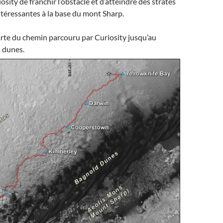
sity de franchir l’obstacle et d’atteindre des strates
ntéressantes à la base du mont Sharp.
arte du chemin parcouru par Curiosity jusqu’au
 dunes.