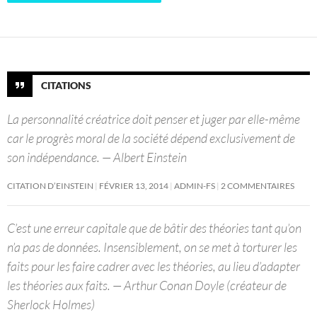
CITATIONS
La personnalité créatrice doit penser et juger par elle-même
car le progrès moral de la société dépend exclusivement de
son indépendance. — Albert Einstein
CITATION D’EINSTEIN
FÉVRIER 13, 2014
ADMIN-FS
2 COMMENTAIRES
C’est une erreur capitale que de bâtir des théories tant qu’on
n’a pas de données. Insensiblement, on se met à torturer les
faits pour les faire cadrer avec les théories, au lieu d’adapter
les théories aux faits. — Arthur Conan Doyle (créateur de
Sherlock Holmes)