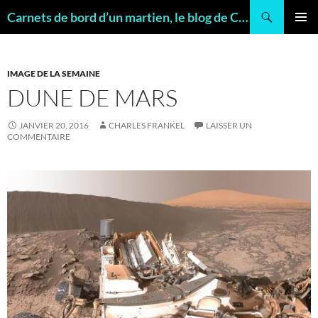
Recherche
Carnets de bord d’un martien, le blog de Charles FRANKEL, géologue
ALLER
MENU
AU
PRINCI
CONTENU
IMAGE DE LA SEMAINE
DUNE DE MARS
JANVIER 20, 2016
CHARLES FRANKEL
LAISSER UN
COMMENTAIRE