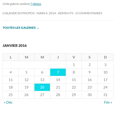
Cette galerie contient
7 photos
.
L’ISLANDE EN PHOTOS
MARS 4, 2014
ADMIN-FS
3 COMMENTAIRES
TOUTES LES GALERIES
→
JANVIER 2016
L
M
M
J
V
S
D
1
2
3
4
5
6
7
8
9
10
11
12
13
14
15
16
17
18
19
20
21
22
23
24
25
26
27
28
29
30
31
« Déc
Fév »