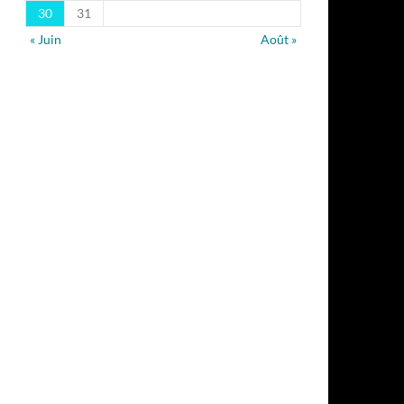
30
31
« Juin
Août »