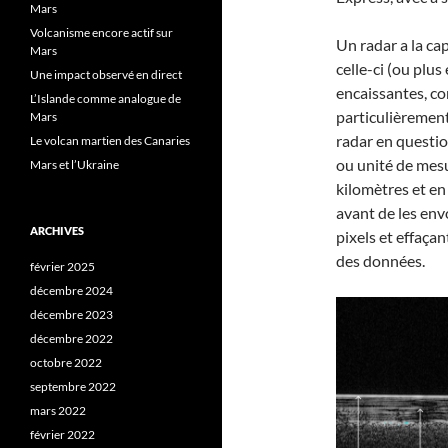
Mars
Volcanisme encore actif sur
Un radar a la cap
Mars
celle-ci (ou plus
Une impact observé en direct
encaissantes, co
L’Islande comme analogue de
particulièrement
Mars
radar en question
Le volcan martien des Canaries
ou unité de mes
Mars et l’Ukraine
kilomètres et en
avant de les env
ARCHIVES
pixels et effaça
des données.
février 2025
décembre 2024
décembre 2023
décembre 2022
octobre 2022
septembre 2022
mars 2022
février 2022