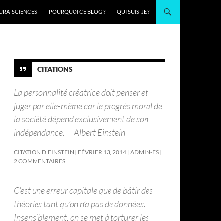
URA-SCIENCES
POURQUOI CE BLOG ?
QUI SUIS-JE ?
CITATIONS
La personnalité créatrice doit penser et
juger par elle-même car le progrès moral de
la société dépend exclusivement de son
indépendance. — Albert Einstein
CITATION D’EINSTEIN
FÉVRIER 13, 2014
ADMIN-FS
2 COMMENTAIRES
C’est une erreur capitale que de bâtir des
théories tant qu’on n’a pas de données.
Insensiblement, on se met à torturer les