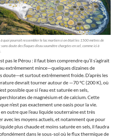
à quoi pourrait ressembler le lac martien si on ôtait les 1500 mètres de
 : sans doute des flaques d’eau saumâtre chargées en sel, comme ici à
.
est pas le Pérou : il faut bien comprendre qu’il s’agirait
d’eau extrêmement mince—quelques dizaines de
ns doute—et surtout extrêmement froide. D’après les
érature devrait tourner autour de —70 °C (200 K), où
’est possible que si l’eau est saturée en sels,
erchlorates de magnésium et de calcium. Cette
ique n’est pas exactement une oasis pour la vie.
 en outre que l’eau liquide souterraine est très
cter avec les moyens actuels, et notamment que pour
liquide plus chaude et moins saturée en sels, il faudra
ofondément dans le sous-sol où le flux thermique de