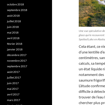
octobre 2018
septembre 2018
août 2018
juillet 2018
juin 2018
Une vue spéculative de 
mai 2018
glace qui le recouvrent
avril 2018
Spotted Lake en Alaska
février 2018
Cela étant, ce n’
janvier 2018
d’une lentille 
décembre 2017
centimètres, sa
novembre 2017
calculs, sa temp
septembre 2017
un état liquide n
août 2017
notamment des p
juillet 2017
saumure frigorif
juin 2017
L’étude confirme
mai 2017
difficile à déte
avril 2017
trouver de l’eau 
mars 2017
chercher plus pr