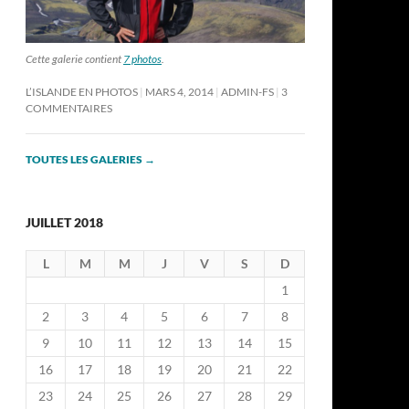
Cette galerie contient
7 photos
.
L’ISLANDE EN PHOTOS
MARS 4, 2014
ADMIN-FS
3
COMMENTAIRES
TOUTES LES GALERIES
→
JUILLET 2018
L
M
M
J
V
S
D
1
2
3
4
5
6
7
8
9
10
11
12
13
14
15
16
17
18
19
20
21
22
23
24
25
26
27
28
29