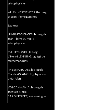
astrophysicien
e-LUMINESCIENCES: the blog
of Jean-Pierre Luminet
Explora
LUMINESCIENCES : le blog de
Jean-Pierre LUMINET,
astrophysicien
MATH'MONDE, le blog
d'Hervé LEHNING, agrégé de
mathématiques
PHYSMATIQUES, le blog de
Claude ASLANGUL, physicien
théoricien
VOLCANMANIA : le blog de
Jacques-Marie
BARDINTZEFF, volcanologue