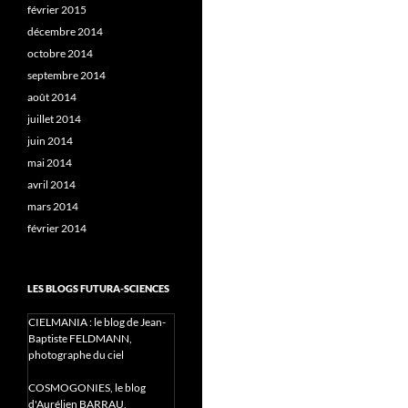
février 2015
décembre 2014
octobre 2014
septembre 2014
août 2014
juillet 2014
juin 2014
mai 2014
avril 2014
mars 2014
février 2014
LES BLOGS FUTURA-SCIENCES
CIELMANIA : le blog de Jean-
Baptiste FELDMANN,
photographe du ciel
COSMOGONIES, le blog
d'Aurélien BARRAU,