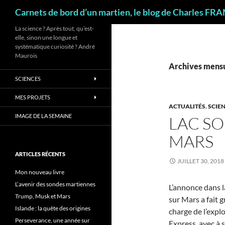
Recherche
Carnets de bord d’un martien, le blog de Charles FR
La science ? Après tout, qu’est-
elle, sinon une longue et
systématique curiosité ? André
Maurois
Archives mensue
SCIENCES
MES PROJETS
ACTUALITÉS
,
SCIE
IMAGE DE LA SEMAINE
LAC SO
MARS
ARTICLES RÉCENTS
JUILLET 30, 2018
Mon nouveau livre
L’avenir des sondes martiennes
L’annonce dans l
Trump, Musk et Mars
sur Mars a fait g
Islande : la quête des origines
charge de l’expl
Perseverance, une année sur
Express, avec à 