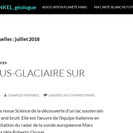
ALLER AU CONTENU
ANKEL, géologue
ASSOCIATION PLANÈTE MARS
MA CARTE-BLANCHE FUT
lles : juillet 2018
NCES
US-GLACIAIRE SUR
CHARLES FRANKEL
LAISSER UN COMMENTAIRE
a revue Science de la découverte d’un lac souterrain
rand bruit. Elle est l’œuvre de l’équipe italienne en
oitation du radar de la sonde européenne Mars
sa tête Roberto Orosei.