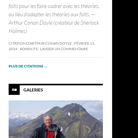
faits pour les faire cadrer avec les théories,
au lieu d’adapter les théories aux faits. —
Arthur Conan Doyle (créateur de Sherlock
Holmes)
CITATION D’ARTHUR CONAN DOYLE
FÉVRIER 13,
2014
ADMIN-FS
LAISSER UN COMMENTAIRE
PLUS DE CITATIONS
→
GALERIES