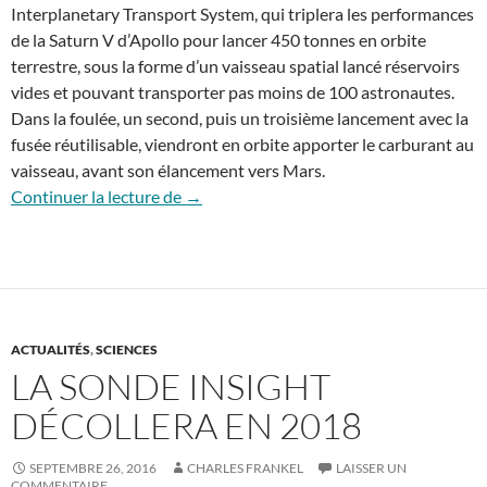
Interplanetary Transport System, qui triplera les performances
de la Saturn V d’Apollo pour lancer 450 tonnes en orbite
terrestre, sous la forme d’un vaisseau spatial lancé réservoirs
vides et pouvant transporter pas moins de 100 astronautes.
Dans la foulée, un second, puis un troisième lancement avec la
fusée réutilisable, viendront en orbite apporter le carburant au
vaisseau, avant son élancement vers Mars.
Elon Musk se charge de coloniser Mars
Continuer la lecture de
→
ACTUALITÉS
,
SCIENCES
LA SONDE INSIGHT
DÉCOLLERA EN 2018
SEPTEMBRE 26, 2016
CHARLES FRANKEL
LAISSER UN
COMMENTAIRE