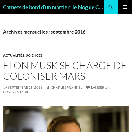
Recherche
Carnets de bord d’un martien, le blog de Charles FRANKEL, géologue
ALLER
MENU
AU
PRINCI
CONTENU
Archives mensuelles : septembre 2016
ACTUALITÉS
,
SCIENCES
ELON MUSK SE CHARGE DE
COLONISER MARS
SEPTEMBRE 28, 2016
CHARLES FRANKEL
LAISSER UN
COMMENTAIRE