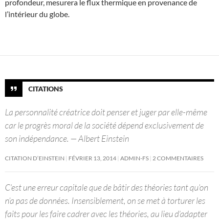
profondeur, mesurera le flux thermique en provenance de
l’intérieur du globe.
CITATIONS
La personnalité créatrice doit penser et juger par elle-même
car le progrès moral de la société dépend exclusivement de
son indépendance. — Albert Einstein
CITATION D’EINSTEIN
FÉVRIER 13, 2014
ADMIN-FS
2 COMMENTAIRES
C’est une erreur capitale que de bâtir des théories tant qu’on
n’a pas de données. Insensiblement, on se met à torturer les
faits pour les faire cadrer avec les théories, au lieu d’adapter