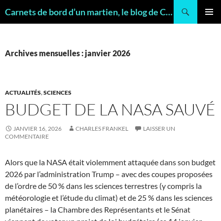
Recherche
Carnets de bord d’un martien, le blog de Charles FRANKEL, géologue
ALLER
MENU
AU
PRINCI
CONTENU
Archives mensuelles : janvier 2026
ACTUALITÉS
,
SCIENCES
BUDGET DE LA NASA SAUVÉ
JANVIER 16, 2026
CHARLES FRANKEL
LAISSER UN
COMMENTAIRE
Alors que la NASA était violemment attaquée dans son budget
2026 par l’administration Trump – avec des coupes proposées
de l’ordre de 50 % dans les sciences terrestres (y compris la
météorologie et l’étude du climat) et de 25 % dans les sciences
planétaires – la Chambre des Représentants et le Sénat