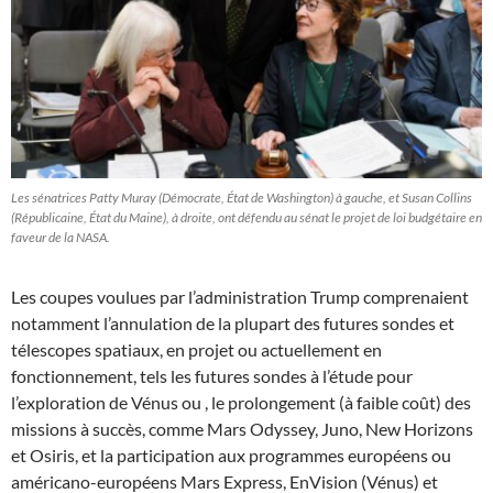
Les sénatrices Patty Muray (Démocrate, État de Washington) à gauche, et Susan Collins
(Républicaine, État du Maine), à droite, ont défendu au sénat le projet de loi budgétaire en
faveur de la NASA.
Les coupes voulues par l’administration Trump comprenaient
notamment l’annulation de la plupart des futures sondes et
télescopes spatiaux, en projet ou actuellement en
fonctionnement, tels les futures sondes à l’étude pour
l’exploration de Vénus ou , le prolongement (à faible coût) des
missions à succès, comme Mars Odyssey, Juno, New Horizons
et Osiris, et la participation aux programmes européens ou
américano-européens Mars Express, EnVision (Vénus) et