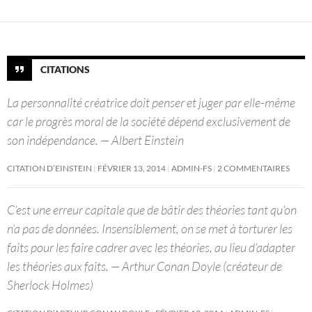
CITATIONS
La personnalité créatrice doit penser et juger par elle-même
car le progrès moral de la société dépend exclusivement de
son indépendance. — Albert Einstein
CITATION D’EINSTEIN
FÉVRIER 13, 2014
ADMIN-FS
2 COMMENTAIRES
C’est une erreur capitale que de bâtir des théories tant qu’on
n’a pas de données. Insensiblement, on se met à torturer les
faits pour les faire cadrer avec les théories, au lieu d’adapter
les théories aux faits. — Arthur Conan Doyle (créateur de
Sherlock Holmes)