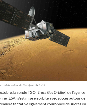
en orbite autour de Mars (vue d’artiste)
octobre, la sonde TGO (
Trace Gas Orbiter
) de l’agence
nne (ESA) s’est mise en orbite avec succès autour de
première tentative également couronnée de succès en