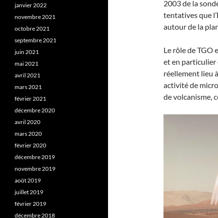
2003 de la sonde
janvier 2022
tentatives que l’
novembre 2021
autour de la pla
octobre 2021
septembre 2021
Le rôle de TGO e
juin 2021
et en particulie
mai 2021
réellement lieu à
avril 2021
activité de micr
mars 2021
de volcanisme, ce
février 2021
décembre 2020
avril 2020
mars 2020
février 2020
décembre 2019
novembre 2019
août 2019
juillet 2019
février 2019
décembre 2018