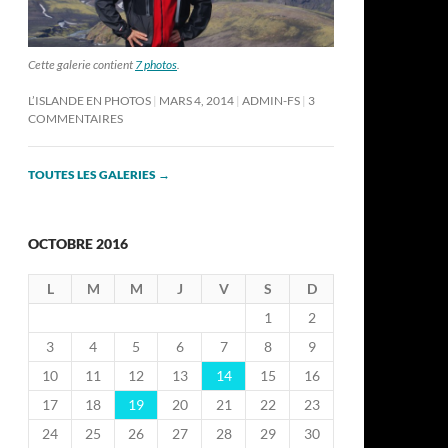
Cette galerie contient
7 photos
.
L’ISLANDE EN PHOTOS
MARS 4, 2014
ADMIN-FS
3
COMMENTAIRES
TOUTES LES GALERIES
→
OCTOBRE 2016
L
M
M
J
V
S
D
1
2
3
4
5
6
7
8
9
10
11
12
13
14
15
16
17
18
19
20
21
22
23
24
25
26
27
28
29
30