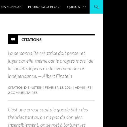
URA-SCIENCES
POURQUOI CE BLOG ?
QUI SUIS-JE ?
CITATIONS
La personnalité créatrice doit penser et
juger par elle-même car le progrès moral de
la société dépend exclusivement de son
indépendance. — Albert Einstein
CITATION D’EINSTEIN
FÉVRIER 13, 2014
ADMIN-FS
2 COMMENTAIRES
C’est une erreur capitale que de bâtir des
théories tant qu’on n’a pas de données.
Insensiblement, on se met à torturer les