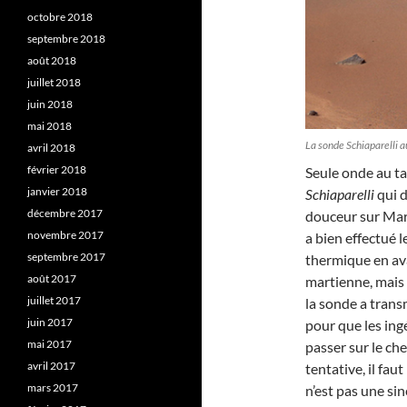
octobre 2018
septembre 2018
août 2018
juillet 2018
juin 2018
mai 2018
La sonde Schiaparelli a
avril 2018
février 2018
Seule onde au ta
janvier 2018
Schiaparelli
qui d
décembre 2017
douceur sur Mar
novembre 2017
a bien effectué 
septembre 2017
thermique en av
août 2017
martienne, mais 
juillet 2017
la sonde a trans
juin 2017
pour que les ing
mai 2017
passer sur le che
avril 2017
tentative, il fau
mars 2017
n’est pas une sin