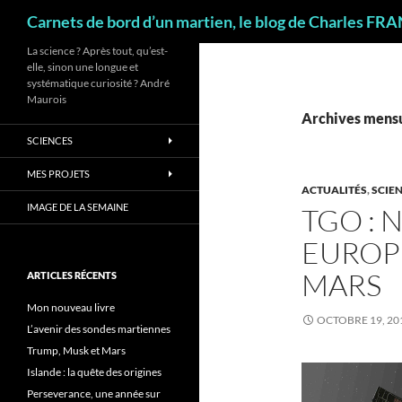
Recherche
Carnets de bord d’un martien, le blog de Charles FR
La science ? Après tout, qu’est-
elle, sinon une longue et
systématique curiosité ? André
Maurois
Archives mensu
SCIENCES
MES PROJETS
ACTUALITÉS
,
SCIE
IMAGE DE LA SEMAINE
TGO :
EUROP
MARS
ARTICLES RÉCENTS
Mon nouveau livre
OCTOBRE 19, 20
L’avenir des sondes martiennes
Trump, Musk et Mars
Islande : la quête des origines
Perseverance, une année sur