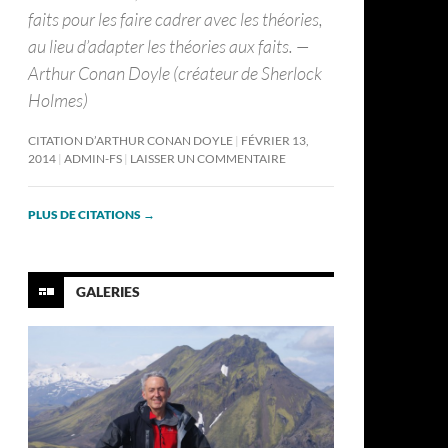
faits pour les faire cadrer avec les théories,
au lieu d’adapter les théories aux faits. —
Arthur Conan Doyle (créateur de Sherlock
Holmes)
CITATION D’ARTHUR CONAN DOYLE
FÉVRIER 13,
2014
ADMIN-FS
LAISSER UN COMMENTAIRE
PLUS DE CITATIONS
→
GALERIES