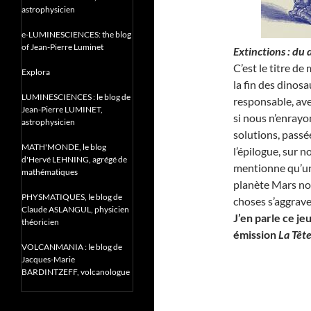
astrophysicien
e-LUMINESCIENCES: the blog
of Jean-Pierre Luminet
Extinctions : du
C’est le titre de
Explora
la fin des dinos
LUMINESCIENCES : le blog de
responsable, ave
Jean-Pierre LUMINET,
si nous n’enrayo
astrophysicien
solutions, passé
MATH'MONDE, le blog
l’épilogue, sur n
d'Hervé LEHNING, agrégé de
mentionne qu’une
mathématiques
planète Mars nou
PHYSMATIQUES, le blog de
choses s’aggrav
Claude ASLANGUL, physicien
J’en parle ce
je
théoricien
émission
La Têt
VOLCANMANIA : le blog de
Jacques-Marie
BARDINTZEFF, volcanologue