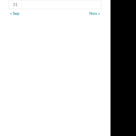
31
« Sep
Nov »