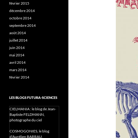
février 2015
décembre 2014
octobre 2014
septembre 2014
août 2014
juillet 2014
juin 2014
mai 2014
avril 2014
mars 2014
février 2014
LES BLOGS FUTURA-SCIENCES
CIELMANIA : le blog de Jean-
Baptiste FELDMANN,
photographe du ciel
COSMOGONIES, le blog
d'Aurélien BARRAU,