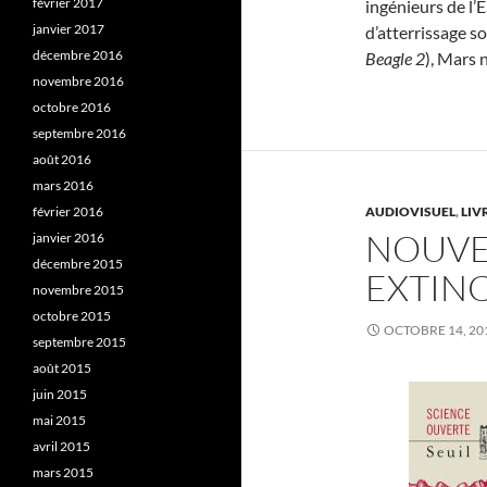
février 2017
ingénieurs de l’
janvier 2017
d’atterrissage s
décembre 2016
Beagle 2
), Mars 
novembre 2016
octobre 2016
septembre 2016
août 2016
mars 2016
février 2016
AUDIOVISUEL
,
LIV
NOUVEA
janvier 2016
décembre 2015
EXTIN
novembre 2015
octobre 2015
OCTOBRE 14, 20
septembre 2015
août 2015
juin 2015
mai 2015
avril 2015
mars 2015