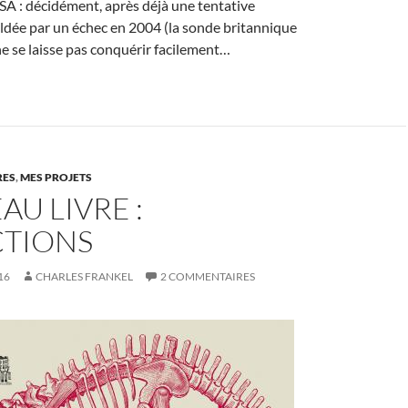
ESA : décidément, après déjà une tentative
oldée par un échec en 2004 (la sonde britannique
ne se laisse pas conquérir facilement…
RES
,
MES PROJETS
U LIVRE :
CTIONS
16
CHARLES FRANKEL
2 COMMENTAIRES