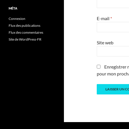
MÉTA
E-mail
*
Connexion
Flux des publications
Flux des commentaires
Site de WordPress-FR
Site web
Enregistrer 
pour mon proch