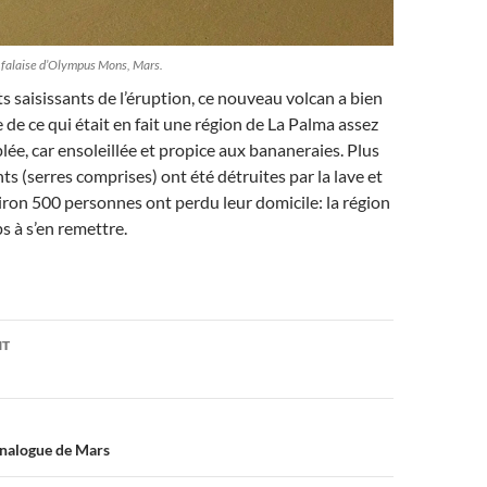
a falaise d’Olympus Mons, Mars.
s saisissants de l’éruption, ce nouveau volcan a bien
e de ce qui était en fait une région de La Palma assez
e, car ensoleillée et propice aux bananeraies. Plus
s (serres comprises) ont été détruites par la lave et
viron 500 personnes ont perdu leur domicile: la région
 à s’en remettre.
on
NT
analogue de Mars