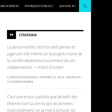
URA-SCIENCES
POURQUOI CE BLOG ?
QUI SUIS-JE ?
CITATIONS
La personnalité créatrice doit penser et
juger par elle-même car le progrès moral de
la société dépend exclusivement de son
indépendance. — Albert Einstein
CITATION D’EINSTEIN
FÉVRIER 13, 2014
ADMIN-FS
2 COMMENTAIRES
C’est une erreur capitale que de bâtir des
théories tant qu’on n’a pas de données.
Insensiblement, on se met à torturer les