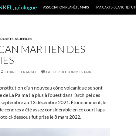
ALLER AU CONTENU
ANKEL, géologue
ASSOCIATION PLANÈTE MARS
MA CARTE-BLANCHE FUT
PROJETS
,
SCIENCES
LCAN MARTIEN DES
IES
CHARLES FRANKEL
LAISSER UN COMMENTAIRE
 constitution d’un nouveau cône volcanique se sont
le de La Palma (la plus à l’ouest dans l’archipel des
9 septembre au 13 décembre 2021. Étonnamment, le
 de cendres a été assez considérable en ce court laps
to ci-dessous fut prise le 8 mars 2022.