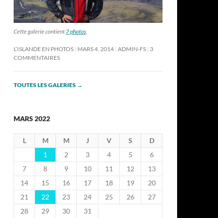
Cette galerie contient
7 photos
.
L’ISLANDE EN PHOTOS
MARS 4, 2014
ADMIN-FS
3
COMMENTAIRES
TOUTES LES GALERIES
→
MARS 2022
L
M
M
J
V
S
D
1
2
3
4
5
6
7
8
9
10
11
12
13
14
15
16
17
18
19
20
21
22
23
24
25
26
27
28
29
30
31