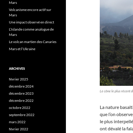
Mars
Volcanisme encore actif sur
Mars
Une impact observé en direct
L’Islande comme analogue de
Mars
Le volcan martien des Canaries
Mars et l’Ukraine
ARCHIVES
février 2025
décembre 2024
Le cône le plus récent
décembre 2023
décembre 2022
La nature basalti
octobre 2022
que l’on observer
septembre 2022
le plus interpell
mars 2022
ont dévalé la fala
février 2022