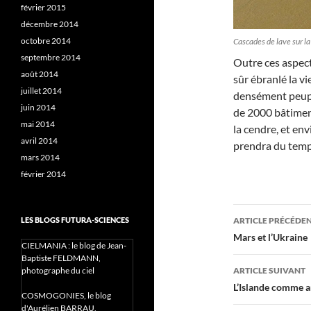
février 2015
décembre 2014
octobre 2014
Cascades de lave sur l
septembre 2014
Outre ces aspect
août 2014
sûr ébranlé la vi
juillet 2014
densément peuplé
juin 2014
de 2000 bâtiment
mai 2014
la cendre, et en
avril 2014
prendra du temps
mars 2014
février 2014
Navigati
ARTICLE PRÉCÉDE
LES BLOGS FUTURA-SCIENCES
des
Mars et l’Ukraine
CIELMANIA : le blog de Jean-
articles
Baptiste FELDMANN,
ARTICLE SUIVANT
photographe du ciel
L’Islande comme 
COSMOGONIES, le blog
d'Aurélien BARRAU,