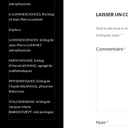
astrophysicien
LAISSER UN 
e-LUMINESCIENCES: the blog
of Jean-Pierre Luminet
Votre adresse e-ma
Explora
indiqués avec
*
LUMINESCIENCES : le blog de
Jean-Pierre LUMINET,
Commentaire
*
astrophysicien
MATH'MONDE, le blog
d'Hervé LEHNING, agrégé de
mathématiques
PHYSMATIQUES, le blog de
Claude ASLANGUL, physicien
théoricien
VOLCANMANIA : le blog de
Jacques-Marie
BARDINTZEFF, volcanologue
Nom
*