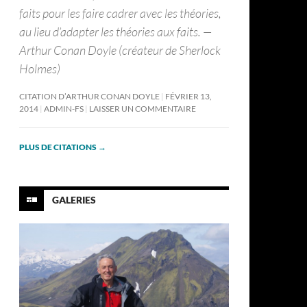
faits pour les faire cadrer avec les théories,
au lieu d’adapter les théories aux faits. —
Arthur Conan Doyle (créateur de Sherlock
Holmes)
CITATION D’ARTHUR CONAN DOYLE
FÉVRIER 13,
2014
ADMIN-FS
LAISSER UN COMMENTAIRE
PLUS DE CITATIONS
→
GALERIES