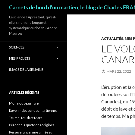
Recherche
Carnets de bord d’un martien, le blog de Charles FR
La science ? Après tout, qu’est-
elle, sinon une longue et
systématique curiosité ? André
Maurois
ACTUALITÉS
,
MES 
LE VO
SCIENCES
CANAR
MES PROJETS
IMAGE DE LA SEMAINE
MARS 22, 2022
L’éruption et la
ARTICLES RÉCENTS
déroulées sur l’î
Canaries), du 1
Mon nouveau livre
débit de lave et
L’avenir des sondes martiennes
de temps. Ma pho
Trump, Musk et Mars
Islande : la quête des origines
Perseverance, une année sur