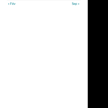
« Fév
Sep »