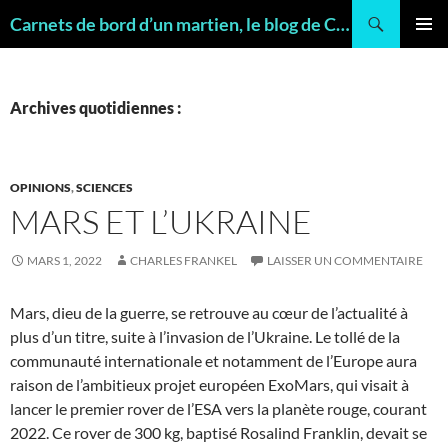
Recherche
Carnets de bord d’un martien, le blog de Charles FRANKEL, géologue
ALLER
MENU
AU
PRINCI
CONTENU
Archives quotidiennes :
OPINIONS
,
SCIENCES
MARS ET L’UKRAINE
MARS 1, 2022
CHARLES FRANKEL
LAISSER UN COMMENTAIRE
Mars, dieu de la guerre, se retrouve au cœur de l’actualité à
plus d’un titre, suite à l’invasion de l’Ukraine. Le tollé de la
communauté internationale et notamment de l’Europe aura
raison de l’ambitieux projet européen ExoMars, qui visait à
lancer le premier rover de l’ESA vers la planète rouge, courant
2022. Ce rover de 300 kg, baptisé Rosalind Franklin, devait se