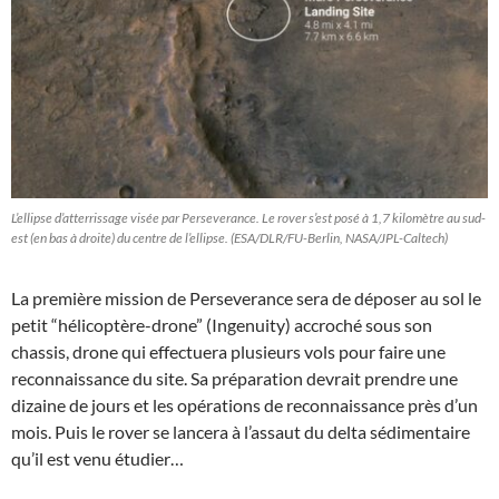
L’ellipse d’atterrissage visée par Perseverance. Le rover s’est posé à 1,7 kilomètre au sud-
est (en bas à droite) du centre de l’ellipse. (ESA/DLR/FU-Berlin, NASA/JPL-Caltech)
La première mission de Perseverance sera de déposer au sol le
petit “hélicoptère-drone” (Ingenuity) accroché sous son
chassis, drone qui effectuera plusieurs vols pour faire une
reconnaissance du site. Sa préparation devrait prendre une
dizaine de jours et les opérations de reconnaissance près d’un
mois. Puis le rover se lancera à l’assaut du delta sédimentaire
qu’il est venu étudier…