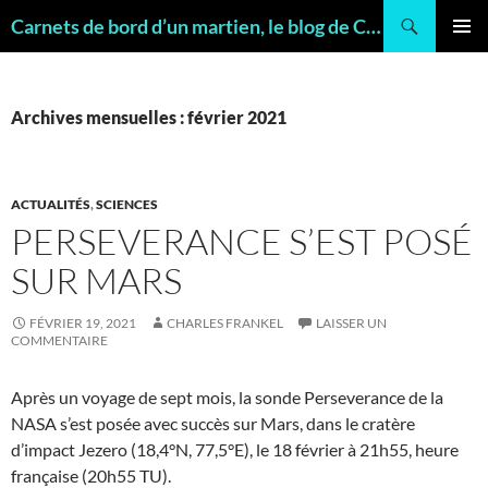
Recherche
Carnets de bord d’un martien, le blog de Charles FRANKEL, géologue
ALLER
MENU
AU
PRINCI
CONTENU
Archives mensuelles : février 2021
ACTUALITÉS
,
SCIENCES
PERSEVERANCE S’EST POSÉ
SUR MARS
FÉVRIER 19, 2021
CHARLES FRANKEL
LAISSER UN
COMMENTAIRE
Après un voyage de sept mois, la sonde Perseverance de la
NASA s’est posée avec succès sur Mars, dans le cratère
d’impact Jezero (18,4°N, 77,5°E), le 18 février à 21h55, heure
française (20h55 TU).