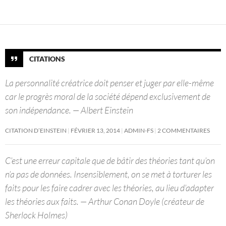
CITATIONS
La personnalité créatrice doit penser et juger par elle-même
car le progrès moral de la société dépend exclusivement de
son indépendance. — Albert Einstein
CITATION D’EINSTEIN
FÉVRIER 13, 2014
ADMIN-FS
2 COMMENTAIRES
C’est une erreur capitale que de bâtir des théories tant qu’on
n’a pas de données. Insensiblement, on se met à torturer les
faits pour les faire cadrer avec les théories, au lieu d’adapter
les théories aux faits. — Arthur Conan Doyle (créateur de
Sherlock Holmes)