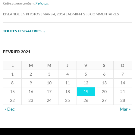
Cette galerie contient
7 photos
.
L’ISLANDE EN PHOTOS
MARS 4, 2014
ADMIN-FS
3 COMMENTAIRES
TOUTES LES GALERIES
→
FÉVRIER 2021
L
M
M
J
V
S
D
1
2
3
4
5
6
7
8
9
10
11
12
13
14
15
16
17
18
19
20
21
22
23
24
25
26
27
28
« Déc
Mar »