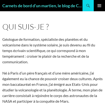
Recherche
Carnets de bord d’un martien, le blog de Charles FRANKEL, géologue
ALLER
MENU
AU
PRINCI
CONTENU
QUI SUIS-JE ?
Géologue de formation, spécialiste des planètes et du
volcanisme dans le système solaire, je suis devenu au fil du
temps écrivain scientifique, ce qui correspond à mon
tempérament : croiser le plaisir de la recherche et de la
communication.
Né à Paris d’un père français et d’une mère américaine, j’ai
également eu la chance de pouvoir croiser deux cultures. Après
mon baccalauréat en France, j’ai émigré aux Etats-Unis pour
étudier la volcanologie et la planétologie. À terme, mon plan de
carrière consistait à rejoindre le corps des astronautes de la
NASA et participer à la conquête de Mars.