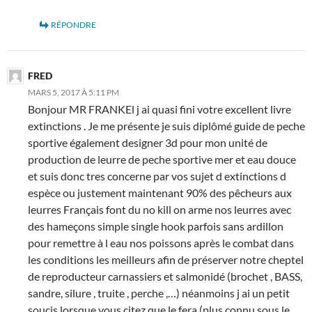
RÉPONDRE
FRED
MARS 5, 2017 À 5:11 PM
Bonjour MR FRANKEl j ai quasi fini votre excellent livre
extinctions . Je me présente je suis diplômé guide de peche
sportive également designer 3d pour mon unité de
production de leurre de peche sportive mer et eau douce
et suis donc tres concerne par vos sujet d extinctions d
espèce ou justement maintenant 90% des pêcheurs aux
leurres Français font du no kill on arme nos leurres avec
des hameçons simple single hook parfois sans ardillon
pour remettre à l eau nos poissons après le combat dans
les conditions les meilleurs afin de préserver notre cheptel
de reproducteur carnassiers et salmonidé (brochet , BASS,
sandre, silure , truite , perche ,…) néanmoins j ai un petit
soucis lorsque vous citez que le fera (plus connu sous le