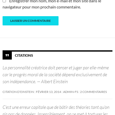
Enregistrer mon nom, mon e-mail et mon site dans le
navigateur pour mon prochain commentaire.
CITATIONS
La personnalité créatrice doit penser et juger par elle-même
car le progrès moral de la société dépend exclusivement de
son indépendance. — Albert Einstein
CITATION D’EINSTEIN
FÉVRIER 13, 2014
ADMIN-FS
2 COMMENTAIRES
C’est une erreur capitale que de bâtir des théories tant qu’on
n’a pas de données. Insensiblement, on se met à torturer les