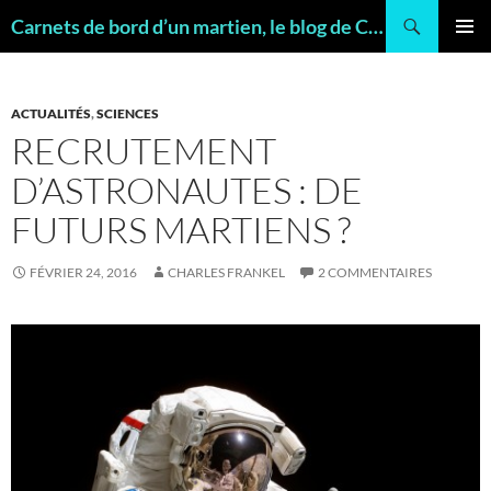
Recherche
Carnets de bord d’un martien, le blog de Charles FRANKEL, géologue
ALLER
MENU
AU
PRINCI
CONTENU
ACTUALITÉS
,
SCIENCES
RECRUTEMENT
D’ASTRONAUTES : DE
FUTURS MARTIENS ?
FÉVRIER 24, 2016
CHARLES FRANKEL
2 COMMENTAIRES