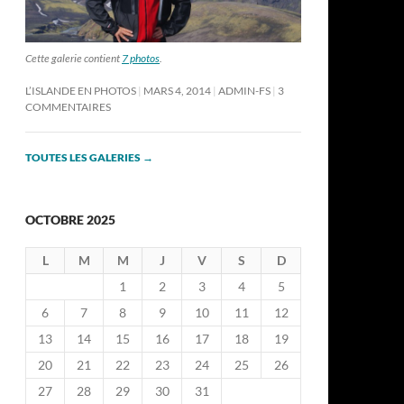
Cette galerie contient
7 photos
.
L’ISLANDE EN PHOTOS
MARS 4, 2014
ADMIN-FS
3
COMMENTAIRES
TOUTES LES GALERIES
→
OCTOBRE 2025
L
M
M
J
V
S
D
1
2
3
4
5
6
7
8
9
10
11
12
13
14
15
16
17
18
19
20
21
22
23
24
25
26
27
28
29
30
31