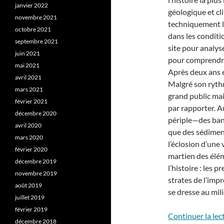
janvier 2022
géologique et cli
novembre 2021
techniquement l
octobre 2021
dans les conditio
septembre 2021
site pour analys
juin 2021
pour comprendre 
mai 2021
Après deux ans e
avril 2021
Malgré son ryth
mars 2021
grand public mais
février 2021
par rapporter. A
décembre 2020
périple—des banc
avril 2020
que des sédiment
mars 2020
l’éclosion d’une
février 2020
martien des élé
décembre 2019
l’histoire : les 
novembre 2019
strates de l’im
août 2019
se dresse au mili
juillet 2019
février 2019
Continuer la lec
décembre 2018