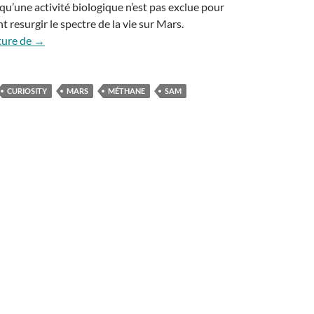
qu’une activité biologique n’est pas exclue pour
ant resurgir le spectre de la vie sur Mars.
Le mystère du méthane sur Mars
ture de
→
CURIOSITY
MARS
MÉTHANE
SAM