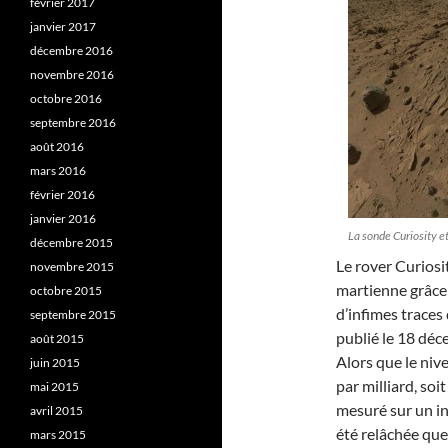
février 2017
janvier 2017
décembre 2016
novembre 2016
octobre 2016
septembre 2016
août 2016
mars 2016
février 2016
janvier 2016
La sonde Curiosity 
décembre 2015
Le rover Curiosi
novembre 2015
martienne grâce 
octobre 2015
d’infimes traces
septembre 2015
publié le 18 déc
août 2015
Alors que le ni
juin 2015
par milliard, soi
mai 2015
mesuré sur un in
avril 2015
été relâchée quel
mars 2015