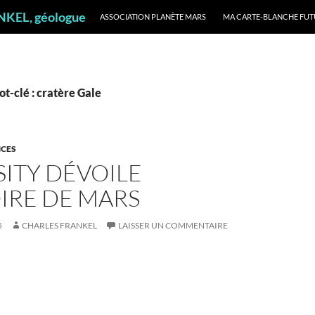
ALLER AU CONTENU
ANKEL, géologue
ASSOCIATION PLANÈTE MARS
MA CARTE-BLANCHE FUT
t-clé : cratère Gale
NCES
ITY DÉVOILE
OIRE DE MARS
5
CHARLES FRANKEL
LAISSER UN COMMENTAIRE