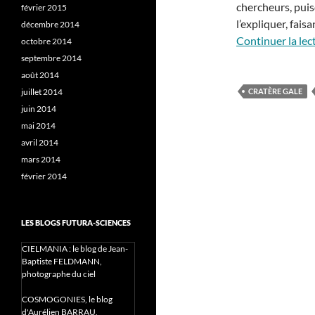
chercheurs, puis
février 2015
l’expliquer, fais
décembre 2014
Continuer la lec
octobre 2014
septembre 2014
août 2014
juillet 2014
CRATÈRE GALE
juin 2014
mai 2014
avril 2014
mars 2014
février 2014
LES BLOGS FUTURA-SCIENCES
CIELMANIA : le blog de Jean-
Baptiste FELDMANN,
photographe du ciel
COSMOGONIES, le blog
d'Aurélien BARRAU,