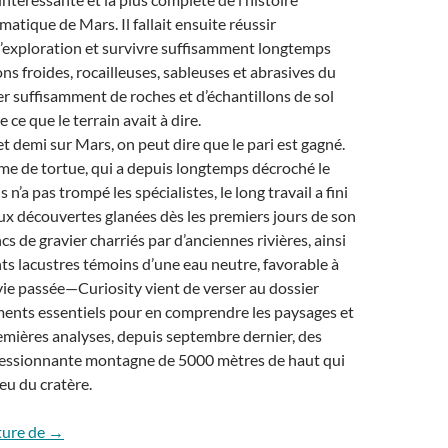
matique de Mars. Il fallait ensuite réussir
’exploration et survivre suffisamment longtemps
ns froides, rocailleuses, sableuses et abrasives du
er suffisamment de roches et d’échantillons de sol
ce que le terrain avait à dire.
t demi sur Mars, on peut dire que le pari est gagné.
me de tortue, qui a depuis longtemps décroché le
 n’a pas trompé les spécialistes, le long travail a fini
ux découvertes glanées dès les premiers jours de son
s de gravier charriés par d’anciennes rivières, ainsi
s lacustres témoins d’une eau neutre, favorable à
 vie passée—Curiosity vient de verser au dossier
ments essentiels pour en comprendre les paysages et
premières analyses, depuis septembre dernier, des
pressionnante montagne de 5000 mètres de haut qui
eu du cratère.
Curiosity dévoile l’histoire de Mars
ture de
→