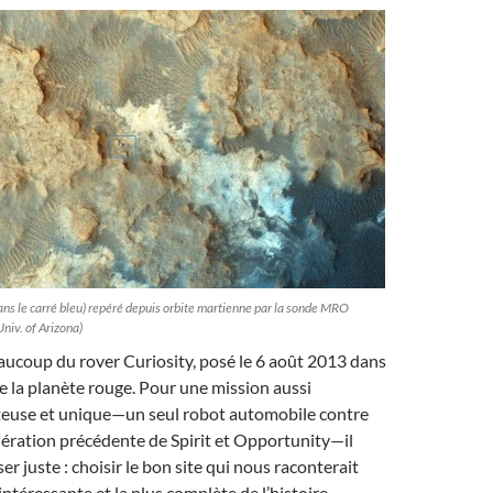
dans le carré bleu) repéré depuis orbite martienne par la sonde MRO
iv. of Arizona)
aucoup du rover Curiosity, posé le 6 août 2013 dans
de la planète rouge. Pour une mission aussi
teuse et unique—un seul robot automobile contre
ération précédente de Spirit et Opportunity—il
iser juste : choisir le bon site qui nous raconterait
s intéressante et la plus complète de l’histoire