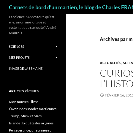
Recherche
Carnets de bord d’un martien, le blog de Charles FR
La science ? Après tout, qu’est-
elle, sinon une longue et
systématique curiosité ? André
Maurois
Archives par mo
SCIENCES
MES PROJETS
ACTUALITÉS
,
SCIE
IMAGE DE LA SEMAINE
CURIOS
L’HIST
ARTICLES RÉCENTS
FÉVRIER 16, 201
Mon nouveau livre
L’avenir des sondes martiennes
Trump, Musk et Mars
Islande : la quête des origines
Perseverance, une année sur