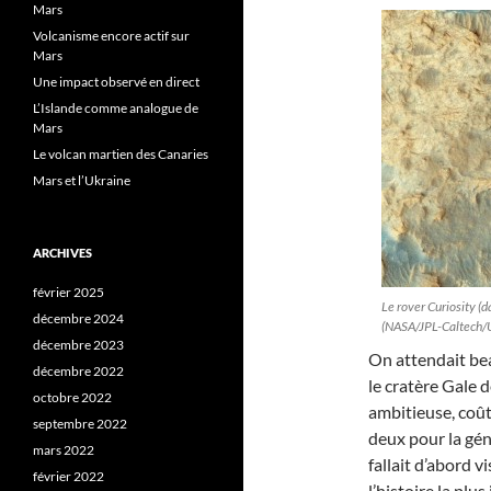
Mars
Volcanisme encore actif sur
Mars
Une impact observé en direct
L’Islande comme analogue de
Mars
Le volcan martien des Canaries
Mars et l’Ukraine
ARCHIVES
février 2025
Le rover Curiosity (
décembre 2024
(NASA/JPL-Caltech/Un
décembre 2023
On attendait be
décembre 2022
le cratère Gale 
octobre 2022
ambitieuse, coû
septembre 2022
deux pour la gén
mars 2022
fallait d’abord v
février 2022
l’histoire la plu