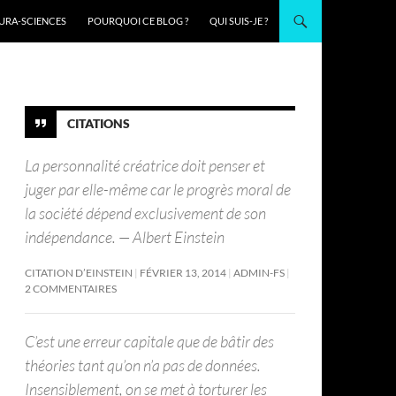
URA-SCIENCES
POURQUOI CE BLOG ?
QUI SUIS-JE ?
CITATIONS
La personnalité créatrice doit penser et
juger par elle-même car le progrès moral de
la société dépend exclusivement de son
indépendance. — Albert Einstein
CITATION D’EINSTEIN
FÉVRIER 13, 2014
ADMIN-FS
2 COMMENTAIRES
C’est une erreur capitale que de bâtir des
théories tant qu’on n’a pas de données.
Insensiblement, on se met à torturer les