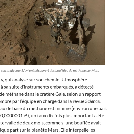
et son analyseur SAM ont découvert des bouffées de méthane sur Mars
ty, qui analyse sur son chemin l’atmosphère
à sa suite d’instruments embarqués, a détecté
 de méthane dans le cratère Gale, selon un rapport
embre par l’équipe en charge dans la revue
Science
.
veau de base du méthane est minime (environ une part
t 0,0000001 %), un taux dix fois plus important a été
tervalle de deux mois, comme si une bouffée avait
que part sur la planète Mars. Elle interpelle les