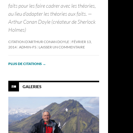
faits pour les faire cadrer avec les théories,
au lieu d’adapter les théories aux faits. —
Arthur Conan Doyle (créateur de Sherlock
Holmes)
CITATION D’ARTHUR CONAN DOYLE
FÉVRIER 13,
2014
ADMIN-FS
LAISSER UN COMMENTAIRE
PLUS DE CITATIONS
→
GALERIES