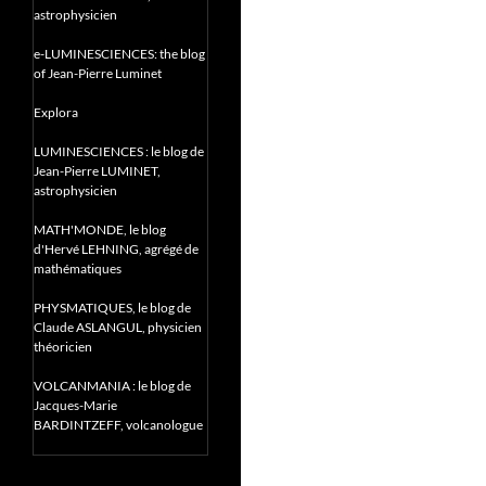
astrophysicien
e-LUMINESCIENCES: the blog
of Jean-Pierre Luminet
Explora
LUMINESCIENCES : le blog de
Jean-Pierre LUMINET,
astrophysicien
MATH'MONDE, le blog
d'Hervé LEHNING, agrégé de
mathématiques
PHYSMATIQUES, le blog de
Claude ASLANGUL, physicien
théoricien
VOLCANMANIA : le blog de
Jacques-Marie
BARDINTZEFF, volcanologue