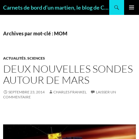
Recherche
Carnets de bord d’un martien, le blog de Charles FRANKEL, géologue
ALLER
MENU
AU
PRINCI
CONTENU
Archives par mot-clé : MOM
ACTUALITÉS
,
SCIENCES
DEUX NOUVELLES SONDES
AUTOUR DE MARS
SEPTEMBRE 23, 2014
CHARLES FRANKEL
LAISSER UN
COMMENTAIRE