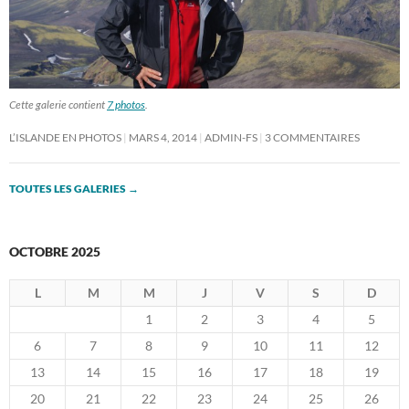
Cette galerie contient
7 photos
.
L’ISLANDE EN PHOTOS
MARS 4, 2014
ADMIN-FS
3 COMMENTAIRES
TOUTES LES GALERIES
→
OCTOBRE 2025
L
M
M
J
V
S
D
1
2
3
4
5
6
7
8
9
10
11
12
13
14
15
16
17
18
19
20
21
22
23
24
25
26