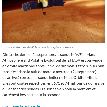
La sonde américaine MAVEN étudiera l’atmosphère martienne
Dimanche dernier 21 septembre, la sonde MAVEN (Mars
Atmosphere and Volatile Evolution) de la NASA est parvenue
en orbite martienne après un vol de dix mois. Et trois jours plus
tard, c’est dans la nuit de mardi à mercredi (24 septembre)
qu’arrive à son tour la sonde indienne Mars Orbiter Mission.
Elles ont coûté respectivement 671 et 74 millions de dollars, ce
qui en font des sondes « raisonnable » pour la première et
carrément low cost pour la seconde.
Deux nouvelles sondes autour de Mars
Continuer la lecture de
→