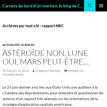
Recherche
Carnets de bord d’un martien, le blog de Charles FRANKEL, géologue
ALLER
MENU
AU
PRINCI
CONTENU
Archives par mot-clé : rapport NRC
ACTUALITÉS
,
SCIENCES
ASTÉROÏDE NON, LUNE
OUI, MARS PEUT-ÊTRE…
JUILLET 12, 2014
CHARLES FRANKEL
LAISSER UN
COMMENTAIRE
Le 25 juin dernier a eu lieu aux Etats-Unis une audition à la
Chambre des Représentants pour entendre et questionner les
auteurs d’un rapport très attendu sur les orientations de la
stratégie d’exploration spatiale américaine.