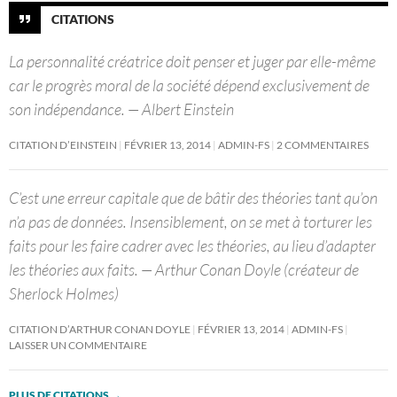
CITATIONS
La personnalité créatrice doit penser et juger par elle-même
car le progrès moral de la société dépend exclusivement de
son indépendance. — Albert Einstein
CITATION D’EINSTEIN
FÉVRIER 13, 2014
ADMIN-FS
2 COMMENTAIRES
C’est une erreur capitale que de bâtir des théories tant qu’on
n’a pas de données. Insensiblement, on se met à torturer les
faits pour les faire cadrer avec les théories, au lieu d’adapter
les théories aux faits. — Arthur Conan Doyle (créateur de
Sherlock Holmes)
CITATION D’ARTHUR CONAN DOYLE
FÉVRIER 13, 2014
ADMIN-FS
LAISSER UN COMMENTAIRE
PLUS DE CITATIONS
→