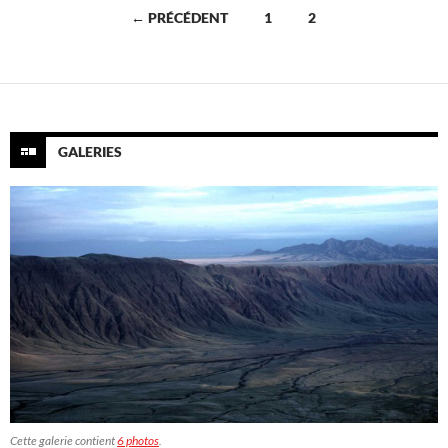
Navigation
← PRÉCÉDENT
1
2
des
articles
GALERIES
Cette galerie contient
6 photos
.