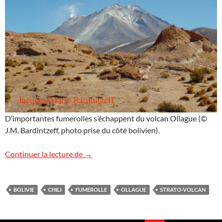
D’importantes fumerolles s’échappent du volcan Ollague (©
J.M. Bardintzeff, photo prise du côté bolivien).
Volcan Ollague, Bolivie
Continuer la lecture de
→
BOLIVIE
CHILI
FUMEROLLE
OLLAGUE
STRATO-VOLCAN