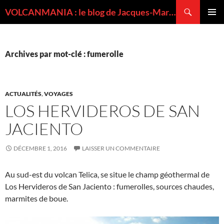
Recherche
VOLCANMANIA : le blog de Jacques-Marie BARDINTZEFF, volcanologue
ALLER
MENU
AU
PRINCI
CONTENU
Archives par mot-clé : fumerolle
ACTUALITÉS
,
VOYAGES
LOS HERVIDEROS DE SAN
JACIENTO
DÉCEMBRE 1, 2016
LAISSER UN COMMENTAIRE
Au sud-est du volcan Telica, se situe le champ géothermal de
Los Hervideros de San Jaciento : fumerolles, sources chaudes,
marmites de boue.