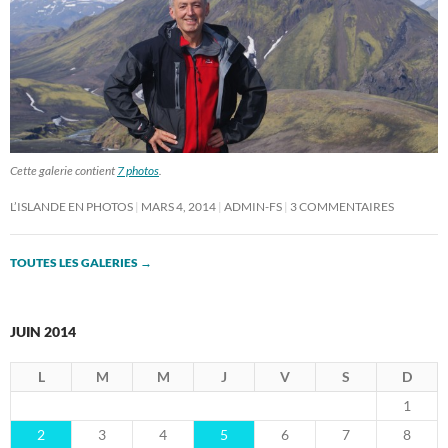
Cette galerie contient
7 photos
.
L’ISLANDE EN PHOTOS
MARS 4, 2014
ADMIN-FS
3 COMMENTAIRES
TOUTES LES GALERIES
→
JUIN 2014
L
M
M
J
V
S
D
1
2
3
4
5
6
7
8