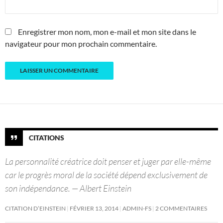
Enregistrer mon nom, mon e-mail et mon site dans le
navigateur pour mon prochain commentaire.
CITATIONS
La personnalité créatrice doit penser et juger par elle-même
car le progrès moral de la société dépend exclusivement de
son indépendance. — Albert Einstein
CITATION D’EINSTEIN
FÉVRIER 13, 2014
ADMIN-FS
2 COMMENTAIRES