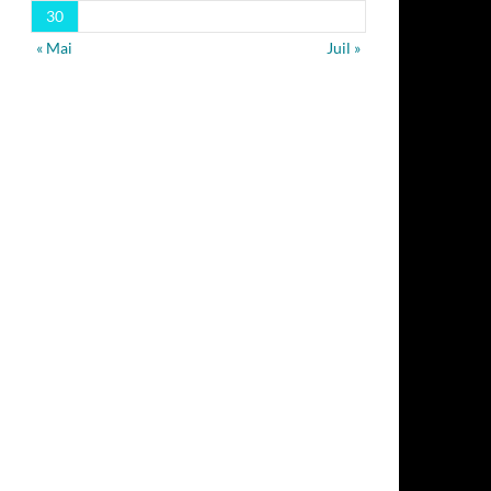
30
« Mai
Juil »