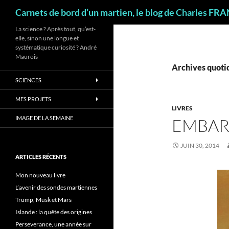
Recherche
Carnets de bord d’un martien, le blog de Charles FR
La science ? Après tout, qu’est-
elle, sinon une longue et
systématique curiosité ? André
Maurois
Archives quotid
SCIENCES
MES PROJETS
LIVRES
IMAGE DE LA SEMAINE
EMBAR
JUIN 30, 2014
ARTICLES RÉCENTS
Mon nouveau livre
L’avenir des sondes martiennes
Trump, Musk et Mars
Islande : la quête des origines
Perseverance, une année sur