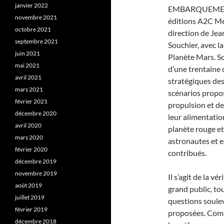
janvier 2022
EMBARQUEMENT
novembre 2021
éditions A2C Méd
octobre 2021
direction de Jea
septembre 2021
Souchier, avec l
juin 2021
Planète Mars. So
mai 2021
d’une trentaine 
avril 2021
stratégiques des
mars 2021
scénarios propos
février 2021
propulsion et de
décembre 2020
leur alimentation
avril 2020
planète rouge et
mars 2020
astronautes et e
février 2020
contribués.
décembre 2019
novembre 2019
Il s’agit de la v
août 2019
grand public, to
juillet 2019
questions soulev
février 2019
proposées. Comm
décembre 2018