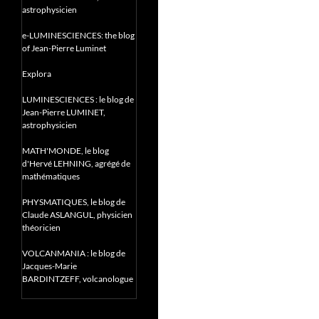
astrophysicien
e-LUMINESCIENCES: the blog
of Jean-Pierre Luminet
Explora
LUMINESCIENCES : le blog de
Jean-Pierre LUMINET,
astrophysicien
MATH'MONDE, le blog
d'Hervé LEHNING, agrégé de
mathématiques
PHYSMATIQUES, le blog de
Claude ASLANGUL, physicien
théoricien
VOLCANMANIA : le blog de
Jacques-Marie
BARDINTZEFF, volcanologue