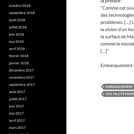
la préface :
octobre 2018
“Comme cet ouvr
septembre 2018
des technologies
août 2018
problèmes. […] U
juillet 2018
la vision d’un h
juin 2018
la surface de Ma
mai 2018
comme le monde n
avril 2018
[…]”
février 2018
janvier 2018
Embarquement im
décembre 2017
novembre 2017
septembre 2017
EMBARQUEMENT 
août 2017
VOL PILOTÉ MART
juillet 2017
juin 2017
mai 2017
avril 2017
mars 2017