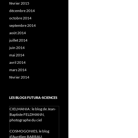
février 2015
décembre 2014
octobre 2014
septembre 2014
août 2014
juillet 2014
juin 2014
mai 2014
avril 2014
mars 2014
février 2014
LES BLOGS FUTURA-SCIENCES
CIELMANIA : le blog de Jean-
Baptiste FELDMANN,
photographe du ciel
COSMOGONIES, le blog
d'Aurélien BARRAU,