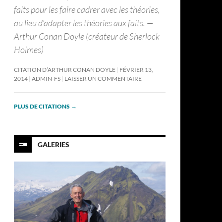
faits pour les faire cadrer avec les théories,
au lieu d’adapter les théories aux faits. —
Arthur Conan Doyle (créateur de Sherlock
Holmes)
CITATION D’ARTHUR CONAN DOYLE
FÉVRIER 13,
2014
ADMIN-FS
LAISSER UN COMMENTAIRE
PLUS DE CITATIONS
→
GALERIES