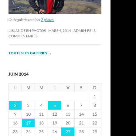
Cette galerie contient
7 photos
.
L’ISLANDE EN PHOTOS
MARS 4, 2014
ADMIN-FS
3
COMMENTAIRES
TOUTES LES GALERIES
→
JUIN 2014
L
M
M
J
V
S
D
1
2
3
4
5
6
7
8
9
10
11
12
13
14
15
16
17
18
19
20
21
22
23
24
25
26
27
28
29