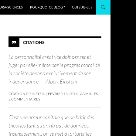
URA-SCIENCES
POURQUOI CE BLOG ?
QUI SUIS-JE ?
CITATIONS
La personnalité créatrice doit penser et
juger par elle-même car le progrès moral de
la société dépend exclusivement de son
indépendance. — Albert Einstein
CITATION D’EINSTEIN
FÉVRIER 13, 2014
ADMIN-FS
2 COMMENTAIRES
C’est une erreur capitale que de bâtir des
théories tant qu’on n’a pas de données.
Insensiblement, on se met à torturer les