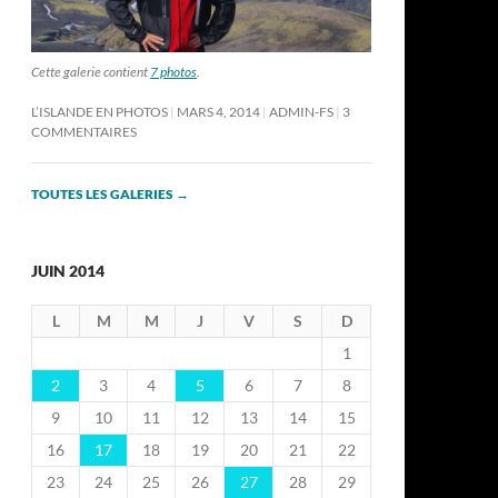
Cette galerie contient
7 photos
.
L’ISLANDE EN PHOTOS
MARS 4, 2014
ADMIN-FS
3
COMMENTAIRES
TOUTES LES GALERIES
→
JUIN 2014
L
M
M
J
V
S
D
1
2
3
4
5
6
7
8
9
10
11
12
13
14
15
16
17
18
19
20
21
22
23
24
25
26
27
28
29