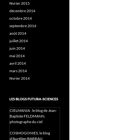
février 2015
décembre 2014
octobre 2014
septembre 2014
août 2014
juillet 2014
juin 2014
mai 2014
avril 2014
mars 2014
février 2014
LES BLOGS FUTURA-SCIENCES
CIELMANIA : le blog de Jean-
Baptiste FELDMANN,
photographe du ciel
COSMOGONIES, le blog
d'Aurélien BARRAU,