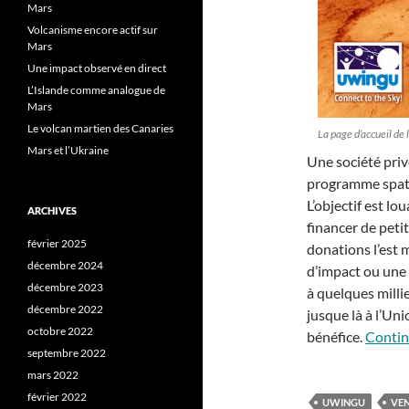
Mars
Volcanisme encore actif sur
Mars
Une impact observé en direct
L’Islande comme analogue de
Mars
Le volcan martien des Canaries
La page d’accueil de
Mars et l’Ukraine
Une société pri
programme spati
L’objectif est lo
ARCHIVES
financer de peti
février 2025
donations l’est 
décembre 2024
d’impact ou une
décembre 2023
à quelques millie
décembre 2022
jusque là à l’Un
octobre 2022
bénéfice.
Contin
septembre 2022
mars 2022
février 2022
UWINGU
VEN