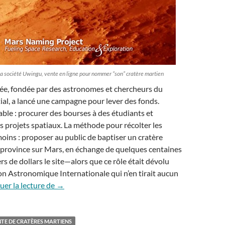
 la société Uwingu, vente en ligne pour nommer “son” cratère martien
vée, fondée par des astronomes et chercheurs du
al, a lancé une campagne pour lever des fonds.
uable : procurer des bourses à des étudiants et
ts projets spatiaux. La méthode pour récolter les
moins : proposer au public de baptiser un cratère
 province sur Mars, en échange de quelques centaines
rs de dollars le site—alors que ce rôle était dévolu
ion Astronomique Internationale qui n’en tirait aucun
Vendre du vent martien
uer la lecture de
→
TE DE CRATÈRES MARTIENS