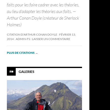
faits pour les faire cadrer avec les théories,
au lieu d’adapter les théories aux faits. —
Arthur Conan Doyle (créateur de Sherlock
Holmes)
CITATION D’ARTHUR CONAN DOYLE
FÉVRIER 13,
2014
ADMIN-FS
LAISSER UN COMMENTAIRE
PLUS DE CITATIONS
→
GALERIES