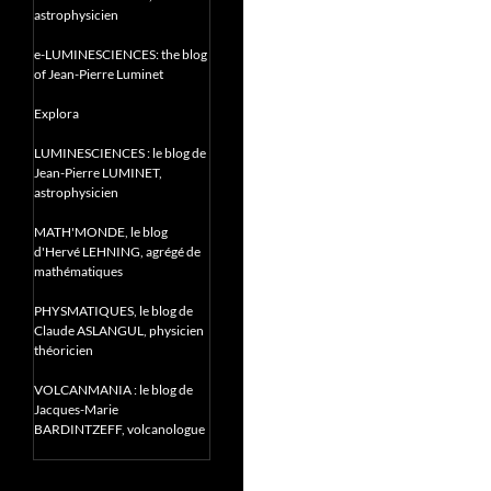
astrophysicien
e-LUMINESCIENCES: the blog
of Jean-Pierre Luminet
Explora
LUMINESCIENCES : le blog de
Jean-Pierre LUMINET,
astrophysicien
MATH'MONDE, le blog
d'Hervé LEHNING, agrégé de
mathématiques
PHYSMATIQUES, le blog de
Claude ASLANGUL, physicien
théoricien
VOLCANMANIA : le blog de
Jacques-Marie
BARDINTZEFF, volcanologue