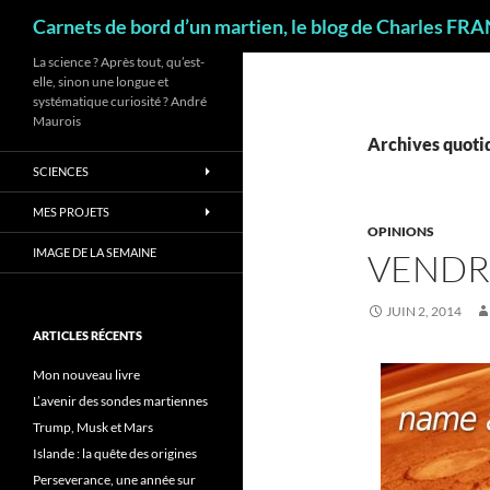
Recherche
Carnets de bord d’un martien, le blog de Charles FR
La science ? Après tout, qu’est-
elle, sinon une longue et
systématique curiosité ? André
Maurois
Archives quotid
SCIENCES
MES PROJETS
OPINIONS
IMAGE DE LA SEMAINE
VENDR
JUIN 2, 2014
ARTICLES RÉCENTS
Mon nouveau livre
L’avenir des sondes martiennes
Trump, Musk et Mars
Islande : la quête des origines
Perseverance, une année sur