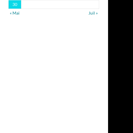
30
« Mai
Juil »