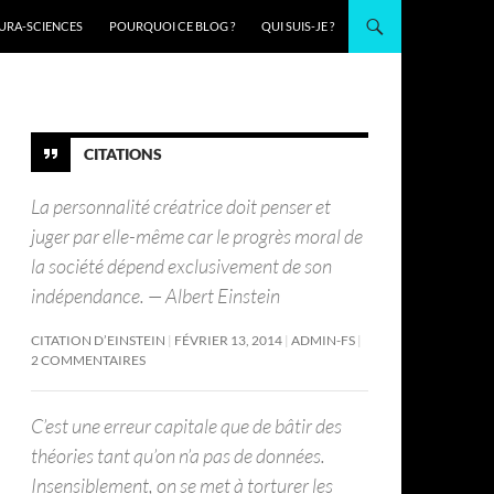
URA-SCIENCES
POURQUOI CE BLOG ?
QUI SUIS-JE ?
CITATIONS
La personnalité créatrice doit penser et
juger par elle-même car le progrès moral de
la société dépend exclusivement de son
indépendance. — Albert Einstein
CITATION D’EINSTEIN
FÉVRIER 13, 2014
ADMIN-FS
2 COMMENTAIRES
C’est une erreur capitale que de bâtir des
théories tant qu’on n’a pas de données.
Insensiblement, on se met à torturer les