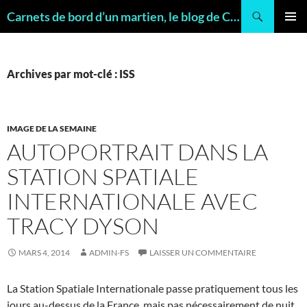
Recherche
Carnets de bord d’un martien, le blog de Charles FRANKEL, géologue
ALLER
MENU
AU
PRINCI
CONTENU
Archives par mot-clé : ISS
IMAGE DE LA SEMAINE
AUTOPORTRAIT DANS LA
STATION SPATIALE
INTERNATIONALE AVEC
TRACY DYSON
MARS 4, 2014
ADMIN-FS
LAISSER UN COMMENTAIRE
La Station Spatiale Internationale passe pratiquement tous les
jours au-dessus de la France, mais pas nécessairement de nuit