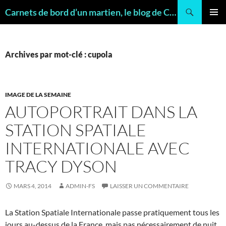
Recherche
Carnets de bord d’un martien, le blog de Charles FRANKEL, géologue
ALLER
MENU
AU
PRINCI
CONTENU
Archives par mot-clé : cupola
IMAGE DE LA SEMAINE
AUTOPORTRAIT DANS LA
STATION SPATIALE
INTERNATIONALE AVEC
TRACY DYSON
MARS 4, 2014
ADMIN-FS
LAISSER UN COMMENTAIRE
La Station Spatiale Internationale passe pratiquement tous les
jours au-dessus de la France, mais pas nécessairement de nuit